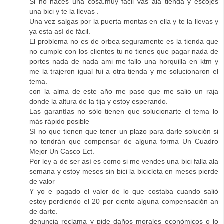
Si no haces una cosa.muy facil vas ala tienda y escojes
una bici y te la llevas .
Una vez salgas por la puerta montas en ella y te la llevas y
ya esta así de fácil.
El problema no es de orbea seguramente es la tienda que
no cumple con los clientes tu no tienes que pagar nada de
portes nada de nada ami me fallo una horquilla en ktm y
me la trajeron igual fui a otra tienda y me solucionaron el
tema.
con la alma de este año me paso que me salio un raja
donde la altura de la tija y estoy esperando.
Las garantías no sólo tienen que solucionarte el tema lo
más rápido posible
Sí no que tienen que tener un plazo para darle solución si
no tendrán que compensar de alguna forma Un Cuadro
Mejor Un Casco Ect.
Por ley a de ser así es como si me vendes una bici falla ala
semana y estoy meses sin bici la bicicleta en meses pierde
de valor
Y yo e pagado el valor de lo que costaba cuando salió
estoy perdiendo el 20 por ciento alguna compensación an
de darte.
denuncia reclama y pide daños morales económicos o lo