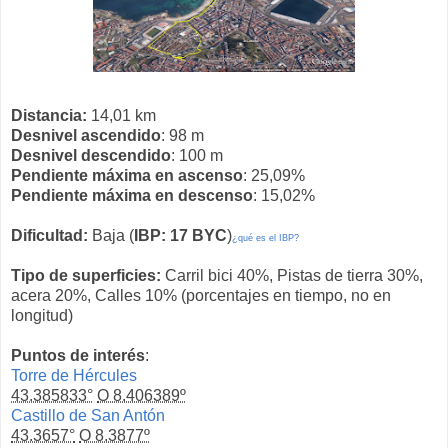
Distancia:
14,01 km
Desnivel ascendido
: 98 m
Desnivel descendido
: 100 m
Pendiente máxima en ascenso
: 25,09%
Pendiente máxima en descenso
: 15,02%
Dificultad:
Baja (
IBP: 17 BYC
)
¿qué es el IBP?
Tipo de superficies:
Carril bici 40%, Pistas de tierra 30%,
acera 20%, Calles 10% (porcentajes en tiempo, no en
longitud)
Puntos de interés
:
Torre de Hércules
43.385833°
O 8.406389º
Castillo de San Antón
43.3657°
O 8.3877º