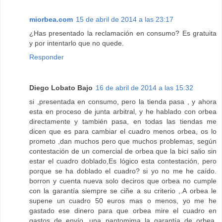
miorbea.com
15 de abril de 2014 a las 23:17
¿Has presentado la reclamación en consumo? Es gratuita
y por intentarlo que no quede.
Responder
Diego Lobato Bajo
16 de abril de 2014 a las 15:32
si ,presentada en consumo, pero la tienda pasa , y ahora
esta en proceso de junta arbitral, y he hablado con orbea
directamente y también pasa, en todas las tiendas me
dicen que es para cambiar el cuadro menos orbea, os lo
prometo ,dan muchos pero que muchos problemas, según
contestación de un comercial de orbea que la bici salio sin
estar el cuadro doblado,Es lógico esta contestación, pero
porque se ha doblado el cuadro? si yo no me he caído.
borron y cuenta nueva solo deciros que orbea no cumple
con la garantía siempre se ciñe a su criterio ,.A orbea le
supene un cuadro 50 euros mas o menos, yo me he
gastado ese dinero para que orbea mire el cuadro en
gastos de envío .una pantomima la garantía de orbea.