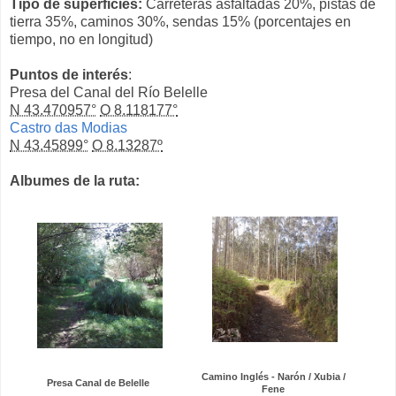
Tipo de superficies:
Carreteras asfaltadas 20%, pistas de
tierra 35%, caminos 30%, sendas 15% (porcentajes en
tiempo, no en longitud)
Puntos de interés
:
Presa del Canal del Río Belelle
N 43.470957°
O 8.118177°
Castro das Modias
N 43.45899°
O 8.13287º
Albumes de la ruta:
Camino Inglés - Narón / Xubia /
Presa Canal de Belelle
Fene