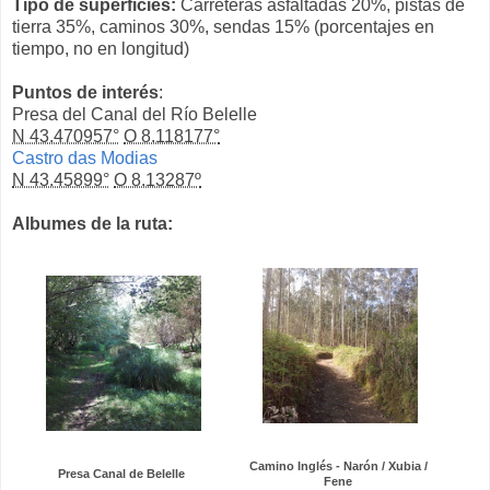
Tipo de superficies:
Carreteras asfaltadas 20%, pistas de
tierra 35%, caminos 30%, sendas 15% (porcentajes en
tiempo, no en longitud)
Puntos de interés
:
Presa del Canal del Río Belelle
N 43.470957°
O 8.118177°
Castro das Modias
N 43.45899°
O 8.13287º
Albumes de la ruta:
Camino Inglés - Narón / Xubia /
Presa Canal de Belelle
Fene