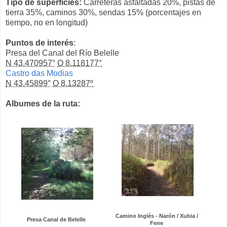
Tipo de superficies:
Carreteras asfaltadas 20%, pistas de
tierra 35%, caminos 30%, sendas 15% (porcentajes en
tiempo, no en longitud)
Puntos de interés
:
Presa del Canal del Río Belelle
N 43.470957°
O 8.118177°
Castro das Modias
N 43.45899°
O 8.13287º
Albumes de la ruta:
Camino Inglés - Narón / Xubia /
Presa Canal de Belelle
Fene