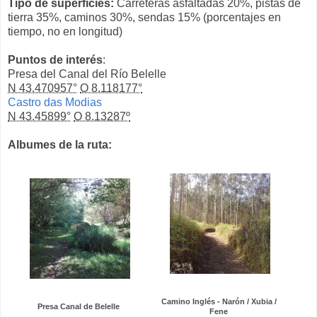
Tipo de superficies:
Carreteras asfaltadas 20%, pistas de
tierra 35%, caminos 30%, sendas 15% (porcentajes en
tiempo, no en longitud)
Puntos de interés
:
Presa del Canal del Río Belelle
N 43.470957°
O 8.118177°
Castro das Modias
N 43.45899°
O 8.13287º
Albumes de la ruta:
Camino Inglés - Narón / Xubia /
Presa Canal de Belelle
Fene