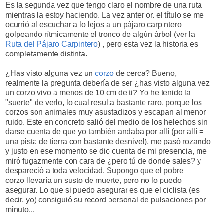
Es la segunda vez que tengo claro el nombre de una ruta
mientras la estoy haciendo. La vez anterior, el título se me
ocurrió al escuchar a lo lejos a un pájaro carpintero
golpeando rítmicamente el tronco de algún árbol (ver la
Ruta del Pájaro Carpintero
) , pero esta vez la historia es
completamente distinta.
¿Has visto alguna vez un
corzo
de cerca? Bueno,
realmente la pregunta debería de ser ¿has visto alguna vez
un corzo vivo a menos de 10 cm de ti? Yo he tenido la
"suerte" de verlo, lo cual resulta bastante raro, porque los
corzos son animales muy asustadizos y escapan al menor
ruido. Este en concreto salió del medio de los helechos sin
darse cuenta de que yo también andaba por allí (por allí =
una pista de tierra con bastante desnivel), me pasó rozando
y justo en ese momento se dio cuenta de mi presencia, me
miró fugazmente con cara de ¿pero tú de donde sales? y
despareció a toda velocidad. Supongo que el pobre
corzo llevaría un susto de muerte, pero no lo puedo
asegurar. Lo que si puedo asegurar es que el ciclista (es
decir, yo) consiguió su record personal de pulsaciones por
minuto...