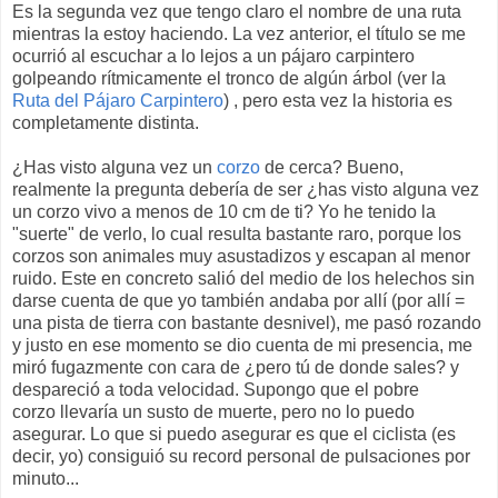
Es la segunda vez que tengo claro el nombre de una ruta
mientras la estoy haciendo. La vez anterior, el título se me
ocurrió al escuchar a lo lejos a un pájaro carpintero
golpeando rítmicamente el tronco de algún árbol (ver la
Ruta del Pájaro Carpintero
) , pero esta vez la historia es
completamente distinta.
¿Has visto alguna vez un
corzo
de cerca? Bueno,
realmente la pregunta debería de ser ¿has visto alguna vez
un corzo vivo a menos de 10 cm de ti? Yo he tenido la
"suerte" de verlo, lo cual resulta bastante raro, porque los
corzos son animales muy asustadizos y escapan al menor
ruido. Este en concreto salió del medio de los helechos sin
darse cuenta de que yo también andaba por allí (por allí =
una pista de tierra con bastante desnivel), me pasó rozando
y justo en ese momento se dio cuenta de mi presencia, me
miró fugazmente con cara de ¿pero tú de donde sales? y
despareció a toda velocidad. Supongo que el pobre
corzo llevaría un susto de muerte, pero no lo puedo
asegurar. Lo que si puedo asegurar es que el ciclista (es
decir, yo) consiguió su record personal de pulsaciones por
minuto...