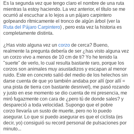
Es la segunda vez que tengo claro el nombre de una ruta
mientras la estoy haciendo. La vez anterior, el título se me
ocurrió al escuchar a lo lejos a un pájaro carpintero
golpeando rítmicamente el tronco de algún árbol (ver la
Ruta del Pájaro Carpintero
) , pero esta vez la historia es
completamente distinta.
¿Has visto alguna vez un
corzo
de cerca? Bueno,
realmente la pregunta debería de ser ¿has visto alguna vez
un corzo vivo a menos de 10 cm de ti? Yo he tenido la
"suerte" de verlo, lo cual resulta bastante raro, porque los
corzos son animales muy asustadizos y escapan al menor
ruido. Este en concreto salió del medio de los helechos sin
darse cuenta de que yo también andaba por allí (por allí =
una pista de tierra con bastante desnivel), me pasó rozando
y justo en ese momento se dio cuenta de mi presencia, me
miró fugazmente con cara de ¿pero tú de donde sales? y
despareció a toda velocidad. Supongo que el pobre
corzo llevaría un susto de muerte, pero no lo puedo
asegurar. Lo que si puedo asegurar es que el ciclista (es
decir, yo) consiguió su record personal de pulsaciones por
minuto...