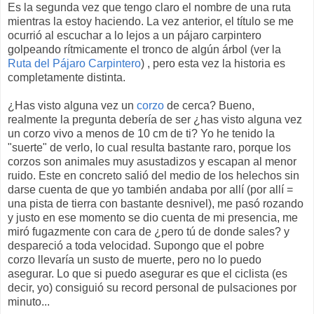
Es la segunda vez que tengo claro el nombre de una ruta
mientras la estoy haciendo. La vez anterior, el título se me
ocurrió al escuchar a lo lejos a un pájaro carpintero
golpeando rítmicamente el tronco de algún árbol (ver la
Ruta del Pájaro Carpintero
) , pero esta vez la historia es
completamente distinta.
¿Has visto alguna vez un
corzo
de cerca? Bueno,
realmente la pregunta debería de ser ¿has visto alguna vez
un corzo vivo a menos de 10 cm de ti? Yo he tenido la
"suerte" de verlo, lo cual resulta bastante raro, porque los
corzos son animales muy asustadizos y escapan al menor
ruido. Este en concreto salió del medio de los helechos sin
darse cuenta de que yo también andaba por allí (por allí =
una pista de tierra con bastante desnivel), me pasó rozando
y justo en ese momento se dio cuenta de mi presencia, me
miró fugazmente con cara de ¿pero tú de donde sales? y
despareció a toda velocidad. Supongo que el pobre
corzo llevaría un susto de muerte, pero no lo puedo
asegurar. Lo que si puedo asegurar es que el ciclista (es
decir, yo) consiguió su record personal de pulsaciones por
minuto...