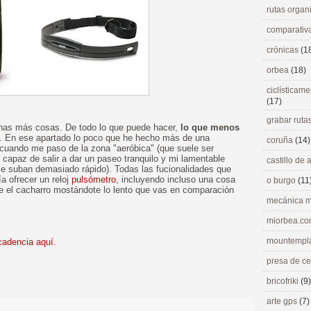
rutas orga
comparativ
crónicas
(1
orbea
(18)
ciclísticame
(17)
grabar ruta
has más cosas. De todo lo que puede hacer,
lo que menos
. En ese apartado lo poco que he hecho más de una
coruña
(14)
cuando me paso de la zona "aeróbica" (que suele ser
apaz de salir a dar un paseo tranquilo y mi lamentable
castillo de
e suban demasiado rápido). Todas las fucionalidades que
a ofrecer un reloj
pulsómetro
, incluyendo incluso una cosa
o burgo
(11
ue el cacharro mostándote lo lento que vas en comparación
mecánica m
miorbea.c
mountempl
cadencia aquí
.
presa de c
>
bricofriki
(9)
arte gps
(7)