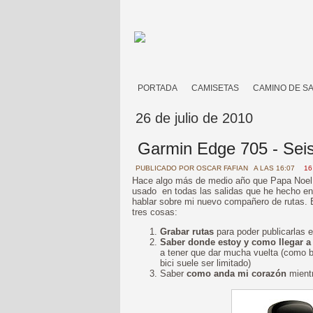
PORTADA
CAMISETAS
CAMINO DE S
26 de julio de 2010
Garmin Edge 705 - Sei
PUBLICADO POR
OSCAR FAFIAN
A LAS 16:07
16
Hace algo más de medio año que Papa Noel 
usado en todas las salidas que he hecho en 
hablar sobre mi nuevo compañero de rutas. E
tres cosas:
Grabar rutas
para poder publicarlas e
Saber donde estoy y como llegar a
a tener que dar mucha vuelta (como b
bici suele ser limitado)
Saber
como anda mi corazón
mientr