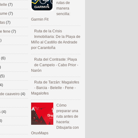
rutas de
lelle
(7)
manera
 eume
(7)
sencilla:
Garmin Fit
utas
(7)
Ruta de la Crisis
de fene
(7)
Inmobiliaria: De la Playa de
)
Miño al Castillo de Andrade
por Carantoña
s
(6)
Ruta del Contraste: Playa
de Campelo - Cabo Prior -
)
Narón
(5)
Ruta de Tarzán: Magalofes
4)
- Barcia - Belelle - Fene -
Magalofes
 de caaveiro
(4)
Cómo
preparar una
s
(4)
ruta antes de
3)
hacerla:
Dibujarla con
OruxMaps