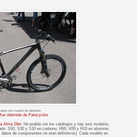
alma con cuadro de aluminio
 fue obtenida de Patocycles
a Alma 29er
. He podido ver los catálogos y hay seis modelos,
mado: S50, S30 y S10 en carbono; H50, H30 y H10 en aluminio
os datos de componentes no eran definitivos). Cada modelo en