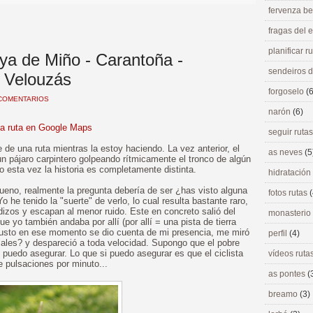
fervenza be
fragas del
planificar r
aya de Miño - Carantoña -
sendeiros 
- Velouzás
forgoselo
(6
COMENTARIOS
narón
(6)
la ruta en Google Maps
seguir ruta
de una ruta mientras la estoy haciendo. La vez anterior, el
as neves
(5
 un pájaro carpintero golpeando rítmicamente el tronco de algún
ro esta vez la historia es completamente distinta.
hidratación
eno, realmente la pregunta debería de ser ¿has visto alguna
fotos rutas
(
he tenido la "suerte" de verlo, lo cual resulta bastante raro,
zos y escapan al menor ruido. Este en concreto salió del
monasterio
 yo también andaba por allí (por allí = una pista de tierra
justo en ese momento se dio cuenta de mi presencia, me miró
perfil
(4)
ales? y despareció a toda velocidad. Supongo que el pobre
o puedo asegurar. Lo que si puedo asegurar es que el ciclista
vídeos ruta
e pulsaciones por minuto...
as pontes
(
breamo
(3)