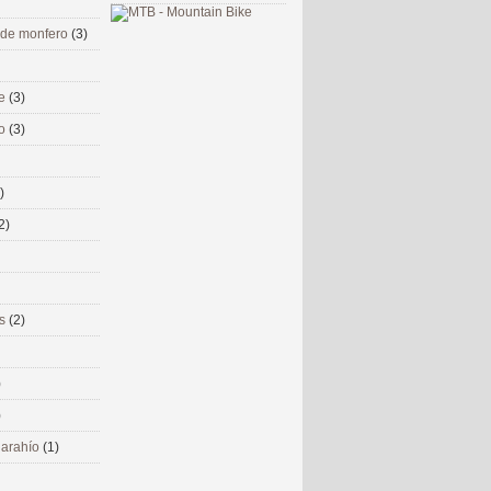
 de monfero
(3)
me
(3)
co
(3)
)
2)
ms
(2)
)
)
 narahío
(1)