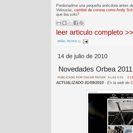
Perdonadme una pequeña anécdota antes de se
Velouzás,
cambié de corona como Andy Sch
que iba solo?
leer articulo completo >
MIÑO
,
RUTAS
|
|
14 de julio de 2010
Novedades Orbea 2011
PUBLICADO POR
OSCAR FAFIAN
A LAS 0:51
2 
ACTUALIZADO 01/09/2010
- En la web de
O