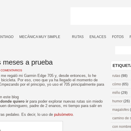
ANTIAGO
MECÁNICA MUY SIMPLE
RUTAS
ENLACES
FOTOS
s meses a prueba
ETIQUET
 COMENTARIOS
me regaló mi Garmin Edge 705 y, desde entonces, lo he
rutas
(98)
bicicleta. Por eso, creo que ya ha llegado el momento de
mpezando por el principio, yo uso el 705 principalmente para
cómo
(65)
miño
(29)
n este blog
 donde quiero ir
para poder explorar nuevas rutas sin miedo
humor
(26)
uen dominguero, padre de 2 enanos, mi tiempo para salir en
magalofes
as pedaleo. Es decir, lo uso de
pulsómetro
.
camino de 
con nombre