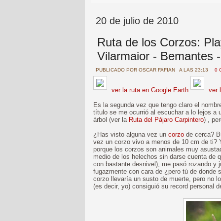
20 de julio de 2010
Ruta de los Corzos: Pl
Vilarmaior - Bemantes 
PUBLICADO POR
OSCAR FAFIAN
A LAS 23:13
0 
ver la ruta en Google Earth
ver 
Es la segunda vez que tengo claro el nombre 
título se me ocurrió al escuchar a lo lejos a
árbol (ver la
Ruta del Pájaro Carpintero
) , pe
¿Has visto alguna vez un
corzo
de cerca? Bu
vez un corzo vivo a menos de 10 cm de ti? Yo 
porque los corzos son animales muy asustadi
medio de los helechos sin darse cuenta de que
con bastante desnivel), me pasó rozando y 
fugazmente con cara de ¿pero tú de donde s
corzo llevaría un susto de muerte, pero no l
(es decir, yo) consiguió su record personal d