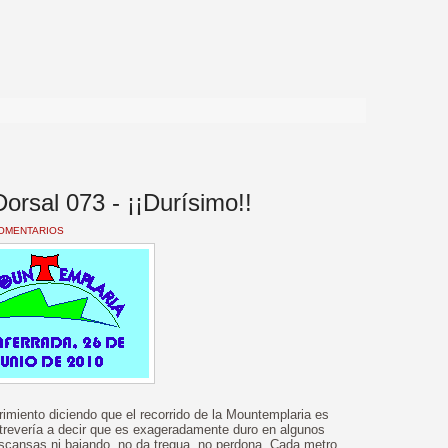
>
orsal 073 - ¡¡Durísimo!!
COMENTARIOS
miento diciendo que el recorrido de la Mountemplaria es
trevería a decir que es exageradamente duro en algunos
scansas ni bajando, no da tregua, no perdona. Cada metro