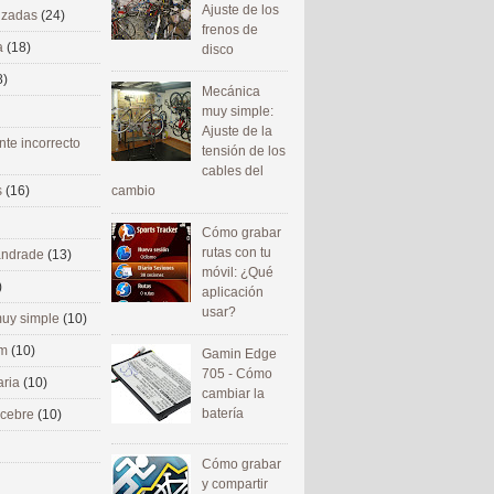
Ajuste de los
nizadas
(24)
frenos de
a
(18)
disco
8)
Mecánica
muy simple:
Ajuste de la
nte incorrecto
tensión de los
cables del
cambio
s
(16)
Cómo grabar
rutas con tu
 andrade
(13)
móvil: ¿Qué
)
aplicación
usar?
uy simple
(10)
om
(10)
Gamin Edge
705 - Cómo
aria
(10)
cambiar la
batería
ecebre
(10)
Cómo grabar
y compartir