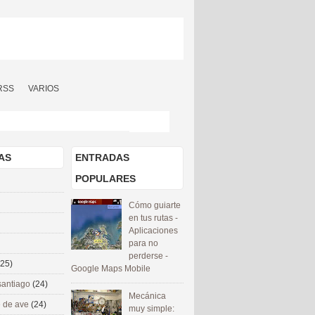
RSS
VARIOS
AS
ENTRADAS
POPULARES
Cómo guiarte
en tus rutas -
Aplicaciones
para no
perderse -
(25)
Google Maps Mobile
santiago
(24)
Mecánica
 de ave
(24)
muy simple: