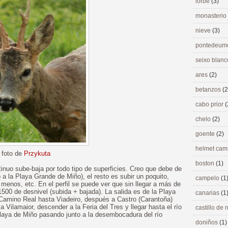
lorbé
(3)
monasterio
nieve
(3)
pontedeu
seixo blan
ares
(2)
betanzos
(2
cabo prior
(
chelo
(2)
goente
(2)
helmet ca
foto de
Przykuta
boston
(1)
tinuo sube-baja por todo tipo de superficies. Creo que debe de
 a la Playa Grande de Miño), el resto es subir un poquito,
campelo
(1
o menos, etc. En el perfil se puede ver que sin llegar a más de
500 de desnivel (subida + bajada). La salida es de la Playa
canarias
(1
 Camino Real hasta Viadeiro, después a Castro (Carantoña)
 Vilamaior, descender a la Feria del Tres y llegar hasta el río
castillo de
laya de Miño pasando junto a la desembocadura del río
doniños
(1)