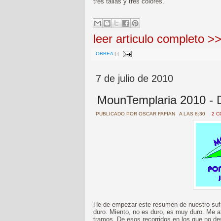
tres tallas y tres colores.
leer articulo completo >
ORBEA
|
|
7 de julio de 2010
MounTemplaria 2010 - D
PUBLICADO POR
OSCAR FAFIAN
A LAS 8:30
2 
He de empezar este resumen de nuestro sufri
duro. Miento, no es duro, es muy duro. Me a
tramos. De esos recorridos en los que no de