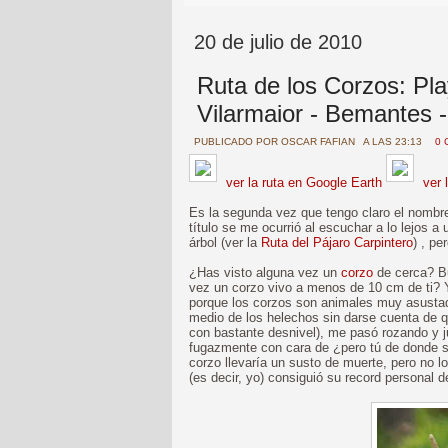
20 de julio de 2010
Ruta de los Corzos: Pl
Vilarmaior - Bemantes 
PUBLICADO POR
OSCAR FAFIAN
A LAS 23:13
0 
ver la ruta en Google Earth
ver 
Es la segunda vez que tengo claro el nombre 
título se me ocurrió al escuchar a lo lejos a
árbol (ver la
Ruta del Pájaro Carpintero
) , pe
¿Has visto alguna vez un
corzo
de cerca? Bu
vez un corzo vivo a menos de 10 cm de ti? Yo 
porque los corzos son animales muy asustadi
medio de los helechos sin darse cuenta de que
con bastante desnivel), me pasó rozando y 
fugazmente con cara de ¿pero tú de donde s
corzo llevaría un susto de muerte, pero no l
(es decir, yo) consiguió su record personal d