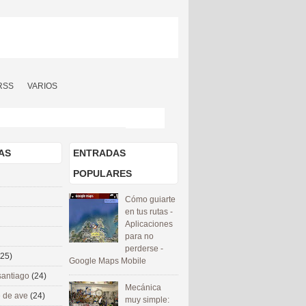
RSS
VARIOS
AS
ENTRADAS
POPULARES
Cómo guiarte
en tus rutas -
Aplicaciones
para no
perderse -
(25)
Google Maps Mobile
santiago
(24)
Mecánica
 de ave
(24)
muy simple: