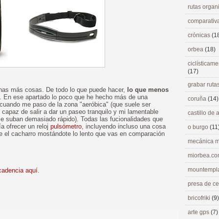
rutas orga
comparativ
crónicas
(1
orbea
(18)
ciclísticame
(17)
grabar ruta
has más cosas. De todo lo que puede hacer,
lo que menos
. En ese apartado lo poco que he hecho más de una
coruña
(14)
cuando me paso de la zona "aeróbica" (que suele ser
apaz de salir a dar un paseo tranquilo y mi lamentable
castillo de
e suban demasiado rápido). Todas las fucionalidades que
a ofrecer un reloj
pulsómetro
, incluyendo incluso una cosa
o burgo
(11
ue el cacharro mostándote lo lento que vas en comparación
mecánica m
miorbea.c
mountempl
cadencia aquí
.
presa de c
>
bricofriki
(9)
arte gps
(7)