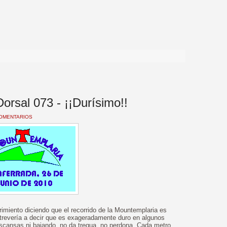
>
orsal 073 - ¡¡Durísimo!!
COMENTARIOS
miento diciendo que el recorrido de la Mountemplaria es
trevería a decir que es exageradamente duro en algunos
scansas ni bajando, no da tregua, no perdona. Cada metro