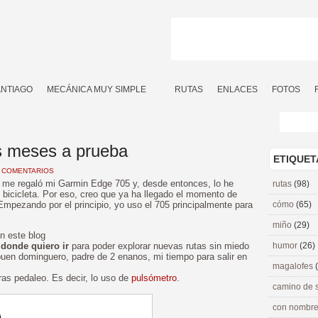
ANTIAGO
MECÁNICA MUY SIMPLE
RUTAS
ENLACES
FOTOS
s meses a prueba
ETIQUET
 COMENTARIOS
me regaló mi Garmin Edge 705 y, desde entonces, lo he
rutas
(98)
bicicleta. Por eso, creo que ya ha llegado el momento de
mpezando por el principio, yo uso el 705 principalmente para
cómo
(65)
miño
(29)
n este blog
 donde quiero ir
para poder explorar nuevas rutas sin miedo
humor
(26)
uen dominguero, padre de 2 enanos, mi tiempo para salir en
magalofes
as pedaleo. Es decir, lo uso de
pulsómetro
.
camino de 
con nombre