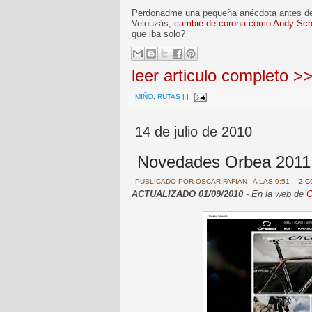
Perdonadme una pequeña anécdota antes de se
Velouzás,
cambié de corona como Andy Sch
que iba solo?
leer articulo completo >
MIÑO
,
RUTAS
|
|
14 de julio de 2010
Novedades Orbea 2011
PUBLICADO POR
OSCAR FAFIAN
A LAS 0:51
2 
ACTUALIZADO 01/09/2010
- En la web de
O