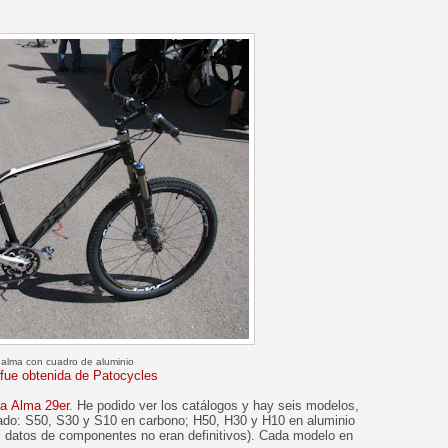
alma con cuadro de aluminio
 fue obtenida de Patocycles
a Alma 29er
. He podido ver los catálogos y hay seis modelos,
mado: S50, S30 y S10 en carbono; H50, H30 y H10 en aluminio
os datos de componentes no eran definitivos). Cada modelo en