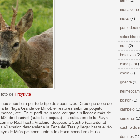
lorbé
(3)
monasterio
nieve
(3)
pontedeu
seixo blan
ares
(2)
betanzos
(2
cabo prior
(
chelo
(2)
goente
(2)
helmet ca
foto de
Przykuta
boston
(1)
tinuo sube-baja por todo tipo de superficies. Creo que debe de
 a la Playa Grande de Miño), el resto es subir un poquito,
campelo
(1
o menos, etc. En el perfil se puede ver que sin llegar a más de
500 de desnivel (subida + bajada). La salida es de la Playa
canarias
(1
 Camino Real hasta Viadeiro, después a Castro (Carantoña)
 Vilamaior, descender a la Feria del Tres y llegar hasta el río
castillo de
laya de Miño pasando junto a la desembocadura del río
doniños
(1)