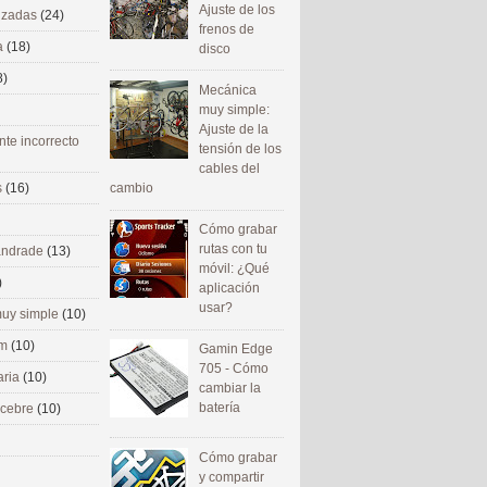
Ajuste de los
nizadas
(24)
frenos de
a
(18)
disco
8)
Mecánica
muy simple:
Ajuste de la
nte incorrecto
tensión de los
cables del
cambio
s
(16)
Cómo grabar
rutas con tu
 andrade
(13)
móvil: ¿Qué
)
aplicación
usar?
uy simple
(10)
om
(10)
Gamin Edge
705 - Cómo
aria
(10)
cambiar la
batería
ecebre
(10)
Cómo grabar
y compartir