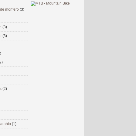
 de monfero
(3)
me
(3)
co
(3)
)
2)
ms
(2)
)
)
 narahío
(1)