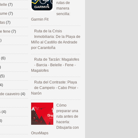
rutas de
lelle
(7)
manera
 eume
(7)
sencilla:
Garmin Fit
utas
(7)
Ruta de la Crisis
de fene
(7)
Inmobiliaria: De la Playa de
)
Miño al Castillo de Andrade
por Carantoña
s
(6)
Ruta de Tarzán: Magalofes
- Barcia - Belelle - Fene -
)
Magalofes
(5)
Ruta del Contraste: Playa
4)
de Campelo - Cabo Prior -
Narón
 de caaveiro
(4)
Cómo
preparar una
s
(4)
ruta antes de
3)
hacerla:
Dibujarla con
OruxMaps