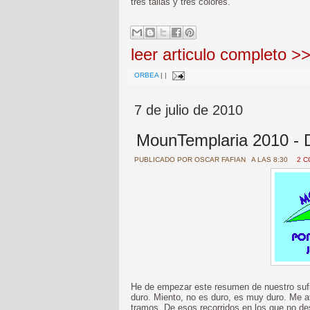
tres tallas y tres colores.
leer articulo completo >
ORBEA
|
|
7 de julio de 2010
MounTemplaria 2010 - D
PUBLICADO POR
OSCAR FAFIAN
A LAS 8:30
2 
He de empezar este resumen de nuestro sufri
duro. Miento, no es duro, es muy duro. Me a
tramos. De esos recorridos en los que no de