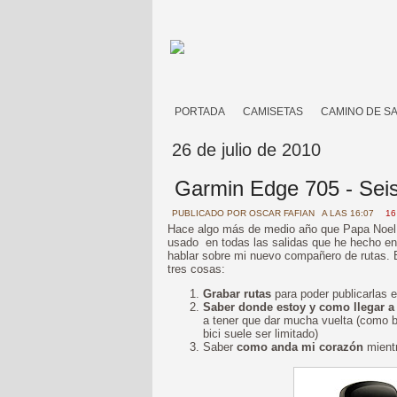
PORTADA
CAMISETAS
CAMINO DE S
26 de julio de 2010
Garmin Edge 705 - Sei
PUBLICADO POR
OSCAR FAFIAN
A LAS 16:07
16
Hace algo más de medio año que Papa Noel 
usado en todas las salidas que he hecho en 
hablar sobre mi nuevo compañero de rutas. E
tres cosas:
Grabar rutas
para poder publicarlas e
Saber donde estoy y como llegar a
a tener que dar mucha vuelta (como b
bici suele ser limitado)
Saber
como anda mi corazón
mientr