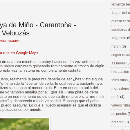
fervenza be
fragas del
planificar r
aya de Miño - Carantoña -
sendeiros 
- Velouzás
forgoselo
(6
COMENTARIOS
narón
(6)
la ruta en Google Maps
seguir ruta
de una ruta mientras la estoy haciendo. La vez anterior, el
as neves
(5
 un pájaro carpintero golpeando rítmicamente el tronco de algún
ro esta vez la historia es completamente distinta.
hidratación
eno, realmente la pregunta debería de ser ¿has visto alguna
fotos rutas
(
he tenido la "suerte" de verlo, lo cual resulta bastante raro,
zos y escapan al menor ruido. Este en concreto salió del
monasterio
 yo también andaba por allí (por allí = una pista de tierra
justo en ese momento se dio cuenta de mi presencia, me miró
perfil
(4)
ales? y despareció a toda velocidad. Supongo que el pobre
o puedo asegurar. Lo que si puedo asegurar es que el ciclista
vídeos ruta
e pulsaciones por minuto...
as pontes
(
breamo
(3)