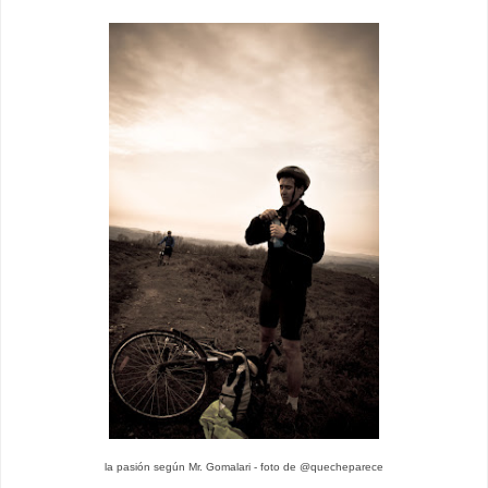
la pasión según Mr. Gomalari - foto de @quecheparece