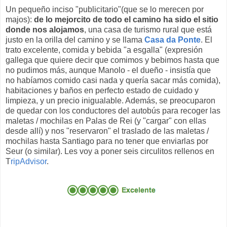
Un pequeño inciso "publicitario"(que se lo merecen por
majos):
de lo mejorcito de todo el camino ha sido el sitio
donde nos alojamos
, una casa de turismo rural que está
justo en la orilla del camino y se llama
Casa da Ponte
. El
trato excelente, comida y bebida "a esgalla" (expresión
gallega que quiere decir que comimos y bebimos hasta que
no pudimos más, aunque Manolo - el dueño - insistía que
no habíamos comido casi nada y quería sacar más comida),
habitaciones y baños en perfecto estado de cuidado y
limpieza, y un precio inigualable. Además, se preocuparon
de quedar con los conductores del autobús para recoger las
maletas / mochilas en Palas de Rei (y "cargar" con ellas
desde allí) y nos "reservaron" el traslado de las maletas /
mochilas hasta Santiago para no tener que enviarlas por
Seur (o similar). Les voy a poner seis circulitos rellenos en
T
ripAdvisor
.