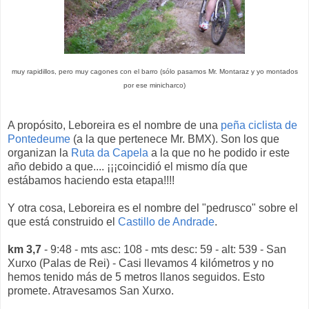
muy rapidillos, pero muy cagones con el barro (sólo pasamos Mr. Montaraz y yo montados
por ese minicharco)
A propósito, Leboreira es el nombre de una
peña ciclista de
Pontedeume
(a la que pertenece Mr. BMX). Son los que
organizan la
Ruta da Capela
a la que no he podido ir este
año debido a que.... ¡¡¡coincidió el mismo día que
estábamos haciendo esta etapa!!!!
Y otra cosa, Leboreira es el nombre del "pedrusco" sobre el
que está construido el
Castillo de Andrade
.
km 3,7
- 9:48 - mts asc: 108 - mts desc: 59 - alt: 539 - San
Xurxo (Palas de Rei) - Casi llevamos 4 kilómetros y no
hemos tenido más de 5 metros llanos seguidos. Esto
promete. Atravesamos San Xurxo.