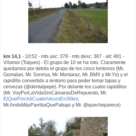
km 14,1
- 10:52 - mts asc: 378 - mts desc: 387 - alt: 481 -
Vilamor (Toques) - El grupo de 10 se ha roto. Claramente
quedamos por detrás el grupo de los cinco lentorros (Mr.
Gomalari, Mr. Sonrisa, Mr. Montaraz, Mr. BMX y Mr.Yo) y el
rapidillo convertido a lentorro para poder tomar tapas y
cervezas (@dentalpepe). Por delante los cuatro rapidillos
(Mr. VoyPorLaVidaSinCámarasDeRepuesto, Mr.
ElQuePinchóCuatroVecesEn30km
,
Mr.AndoMásParribaQuePabajo y Mr. @quecheparece)