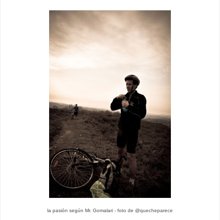
la pasión según Mr. Gomalari - foto de @quecheparece