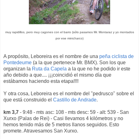
muy rapidillos, pero muy cagones con el barro (sólo pasamos Mr. Montaraz y yo montados
por ese minicharco)
A propósito, Leboreira es el nombre de una
peña ciclista de
Pontedeume
(a la que pertenece Mr. BMX). Son los que
organizan la
Ruta da Capela
a la que no he podido ir este
año debido a que.... ¡¡¡coincidió el mismo día que
estábamos haciendo esta etapa!!!!
Y otra cosa, Leboreira es el nombre del "pedrusco" sobre el
que está construido el
Castillo de Andrade
.
km 3,7
- 9:48 - mts asc: 108 - mts desc: 59 - alt: 539 - San
Xurxo (Palas de Rei) - Casi llevamos 4 kilómetros y no
hemos tenido más de 5 metros llanos seguidos. Esto
promete. Atravesamos San Xurxo.