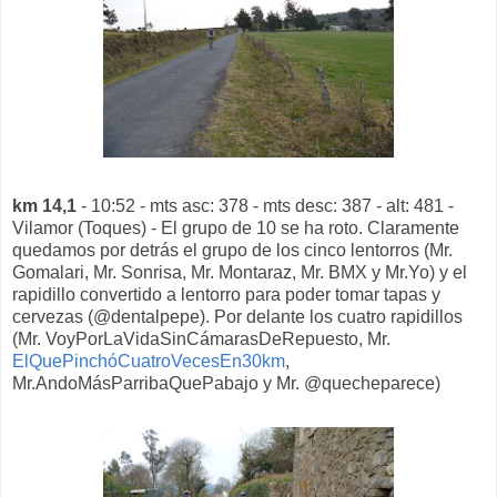
km 14,1
- 10:52 - mts asc: 378 - mts desc: 387 - alt: 481 -
Vilamor (Toques) - El grupo de 10 se ha roto. Claramente
quedamos por detrás el grupo de los cinco lentorros (Mr.
Gomalari, Mr. Sonrisa, Mr. Montaraz, Mr. BMX y Mr.Yo) y el
rapidillo convertido a lentorro para poder tomar tapas y
cervezas (@dentalpepe). Por delante los cuatro rapidillos
(Mr. VoyPorLaVidaSinCámarasDeRepuesto, Mr.
ElQuePinchóCuatroVecesEn30km
,
Mr.AndoMásParribaQuePabajo y Mr. @quecheparece)