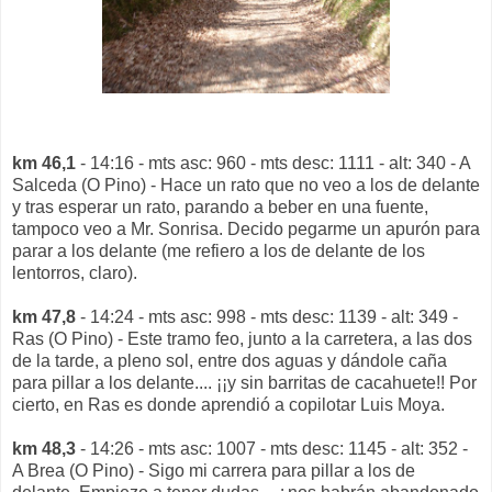
km 46,1
- 14:16 - mts asc: 960 - mts desc: 1111 - alt: 340 - A
Salceda (O Pino) - Hace un rato que no veo a los de delante
y tras esperar un rato, parando a beber en una fuente,
tampoco veo a Mr. Sonrisa. Decido pegarme un apurón para
parar a los delante (me refiero a los de delante de los
lentorros, claro).
km 47,8
- 14:24 - mts asc: 998 - mts desc: 1139 - alt: 349 -
Ras (O Pino) - Este tramo feo, junto a la carretera, a las dos
de la tarde, a pleno sol, entre dos aguas y dándole caña
para pillar a los delante.... ¡¡y sin barritas de cacahuete!! Por
cierto, en Ras es donde aprendió a copilotar Luis Moya.
km 48,3
- 14:26 - mts asc: 1007 - mts desc: 1145 - alt: 352 -
A Brea (O Pino) - Sigo mi carrera para pillar a los de