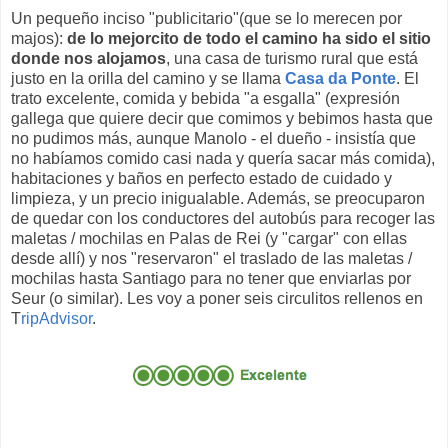
Un pequeño inciso "publicitario"(que se lo merecen por
majos):
de lo mejorcito de todo el camino ha sido el sitio
donde nos alojamos
, una casa de turismo rural que está
justo en la orilla del camino y se llama
Casa da Ponte
. El
trato excelente, comida y bebida "a esgalla" (expresión
gallega que quiere decir que comimos y bebimos hasta que
no pudimos más, aunque Manolo - el dueño - insistía que
no habíamos comido casi nada y quería sacar más comida),
habitaciones y baños en perfecto estado de cuidado y
limpieza, y un precio inigualable. Además, se preocuparon
de quedar con los conductores del autobús para recoger las
maletas / mochilas en Palas de Rei (y "cargar" con ellas
desde allí) y nos "reservaron" el traslado de las maletas /
mochilas hasta Santiago para no tener que enviarlas por
Seur (o similar). Les voy a poner seis circulitos rellenos en
T
ripAdvisor
.