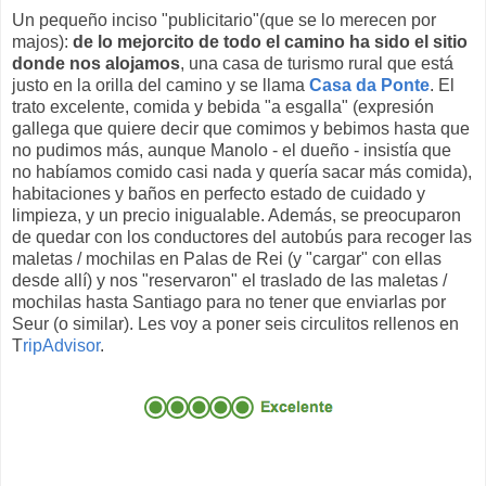
Un pequeño inciso "publicitario"(que se lo merecen por
majos):
de lo mejorcito de todo el camino ha sido el sitio
donde nos alojamos
, una casa de turismo rural que está
justo en la orilla del camino y se llama
Casa da Ponte
. El
trato excelente, comida y bebida "a esgalla" (expresión
gallega que quiere decir que comimos y bebimos hasta que
no pudimos más, aunque Manolo - el dueño - insistía que
no habíamos comido casi nada y quería sacar más comida),
habitaciones y baños en perfecto estado de cuidado y
limpieza, y un precio inigualable. Además, se preocuparon
de quedar con los conductores del autobús para recoger las
maletas / mochilas en Palas de Rei (y "cargar" con ellas
desde allí) y nos "reservaron" el traslado de las maletas /
mochilas hasta Santiago para no tener que enviarlas por
Seur (o similar). Les voy a poner seis circulitos rellenos en
T
ripAdvisor
.