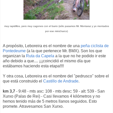
muy rapidillos, pero muy cagones con el barro (sólo pasamos Mr. Montaraz y yo montados
por ese minicharco)
A propósito, Leboreira es el nombre de una
peña ciclista de
Pontedeume
(a la que pertenece Mr. BMX). Son los que
organizan la
Ruta da Capela
a la que no he podido ir este
año debido a que.... ¡¡¡coincidió el mismo día que
estábamos haciendo esta etapa!!!!
Y otra cosa, Leboreira es el nombre del "pedrusco" sobre el
que está construido el
Castillo de Andrade
.
km 3,7
- 9:48 - mts asc: 108 - mts desc: 59 - alt: 539 - San
Xurxo (Palas de Rei) - Casi llevamos 4 kilómetros y no
hemos tenido más de 5 metros llanos seguidos. Esto
promete. Atravesamos San Xurxo.