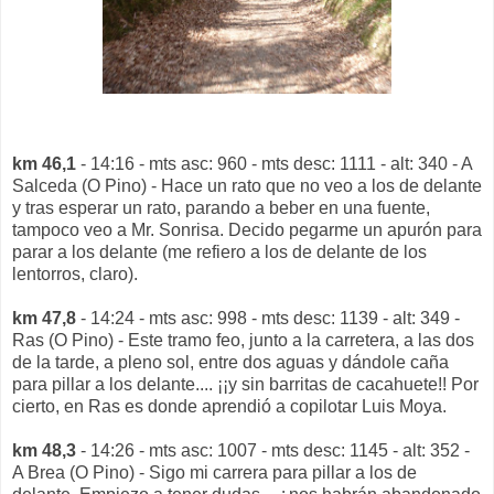
km 46,1
- 14:16 - mts asc: 960 - mts desc: 1111 - alt: 340 - A
Salceda (O Pino) - Hace un rato que no veo a los de delante
y tras esperar un rato, parando a beber en una fuente,
tampoco veo a Mr. Sonrisa. Decido pegarme un apurón para
parar a los delante (me refiero a los de delante de los
lentorros, claro).
km 47,8
- 14:24 - mts asc: 998 - mts desc: 1139 - alt: 349 -
Ras (O Pino) - Este tramo feo, junto a la carretera, a las dos
de la tarde, a pleno sol, entre dos aguas y dándole caña
para pillar a los delante.... ¡¡y sin barritas de cacahuete!! Por
cierto, en Ras es donde aprendió a copilotar Luis Moya.
km 48,3
- 14:26 - mts asc: 1007 - mts desc: 1145 - alt: 352 -
A Brea (O Pino) - Sigo mi carrera para pillar a los de