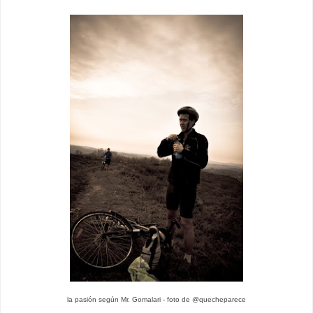
la pasión según Mr. Gomalari - foto de @quecheparece