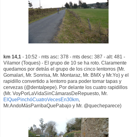
km 14,1
- 10:52 - mts asc: 378 - mts desc: 387 - alt: 481 -
Vilamor (Toques) - El grupo de 10 se ha roto. Claramente
quedamos por detrás el grupo de los cinco lentorros (Mr.
Gomalari, Mr. Sonrisa, Mr. Montaraz, Mr. BMX y Mr.Yo) y el
rapidillo convertido a lentorro para poder tomar tapas y
cervezas (@dentalpepe). Por delante los cuatro rapidillos
(Mr. VoyPorLaVidaSinCámarasDeRepuesto, Mr.
ElQuePinchóCuatroVecesEn30km
,
Mr.AndoMásParribaQuePabajo y Mr. @quecheparece)