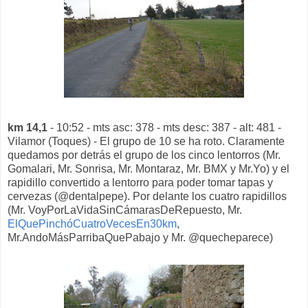
km 14,1
- 10:52 - mts asc: 378 - mts desc: 387 - alt: 481 -
Vilamor (Toques) - El grupo de 10 se ha roto. Claramente
quedamos por detrás el grupo de los cinco lentorros (Mr.
Gomalari, Mr. Sonrisa, Mr. Montaraz, Mr. BMX y Mr.Yo) y el
rapidillo convertido a lentorro para poder tomar tapas y
cervezas (@dentalpepe). Por delante los cuatro rapidillos
(Mr. VoyPorLaVidaSinCámarasDeRepuesto, Mr.
ElQuePinchóCuatroVecesEn30km
,
Mr.AndoMásParribaQuePabajo y Mr. @quecheparece)