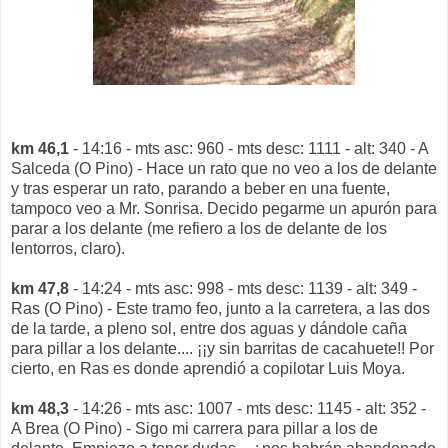
km 46,1
- 14:16 - mts asc: 960 - mts desc: 1111 - alt: 340 - A
Salceda (O Pino) - Hace un rato que no veo a los de delante
y tras esperar un rato, parando a beber en una fuente,
tampoco veo a Mr. Sonrisa. Decido pegarme un apurón para
parar a los delante (me refiero a los de delante de los
lentorros, claro).
km 47,8
- 14:24 - mts asc: 998 - mts desc: 1139 - alt: 349 -
Ras (O Pino) - Este tramo feo, junto a la carretera, a las dos
de la tarde, a pleno sol, entre dos aguas y dándole caña
para pillar a los delante.... ¡¡y sin barritas de cacahuete!! Por
cierto, en Ras es donde aprendió a copilotar Luis Moya.
km 48,3
- 14:26 - mts asc: 1007 - mts desc: 1145 - alt: 352 -
A Brea (O Pino) - Sigo mi carrera para pillar a los de