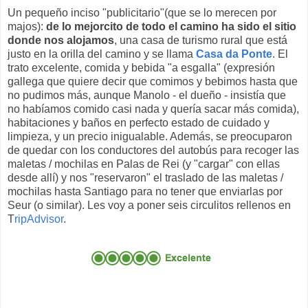
Un pequeño inciso "publicitario"(que se lo merecen por
majos):
de lo mejorcito de todo el camino ha sido el sitio
donde nos alojamos
, una casa de turismo rural que está
justo en la orilla del camino y se llama
Casa da Ponte
. El
trato excelente, comida y bebida "a esgalla" (expresión
gallega que quiere decir que comimos y bebimos hasta que
no pudimos más, aunque Manolo - el dueño - insistía que
no habíamos comido casi nada y quería sacar más comida),
habitaciones y baños en perfecto estado de cuidado y
limpieza, y un precio inigualable. Además, se preocuparon
de quedar con los conductores del autobús para recoger las
maletas / mochilas en Palas de Rei (y "cargar" con ellas
desde allí) y nos "reservaron" el traslado de las maletas /
mochilas hasta Santiago para no tener que enviarlas por
Seur (o similar). Les voy a poner seis circulitos rellenos en
T
ripAdvisor
.