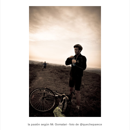
la pasión según Mr. Gomalari - foto de @quecheparece