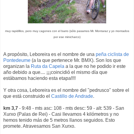
muy rapidillos, pero muy cagones con el barro (sólo pasamos Mr. Montaraz y yo montados
por ese minicharco)
A propósito, Leboreira es el nombre de una
peña ciclista de
Pontedeume
(a la que pertenece Mr. BMX). Son los que
organizan la
Ruta da Capela
a la que no he podido ir este
año debido a que.... ¡¡¡coincidió el mismo día que
estábamos haciendo esta etapa!!!!
Y otra cosa, Leboreira es el nombre del "pedrusco" sobre el
que está construido el
Castillo de Andrade
.
km 3,7
- 9:48 - mts asc: 108 - mts desc: 59 - alt: 539 - San
Xurxo (Palas de Rei) - Casi llevamos 4 kilómetros y no
hemos tenido más de 5 metros llanos seguidos. Esto
promete. Atravesamos San Xurxo.