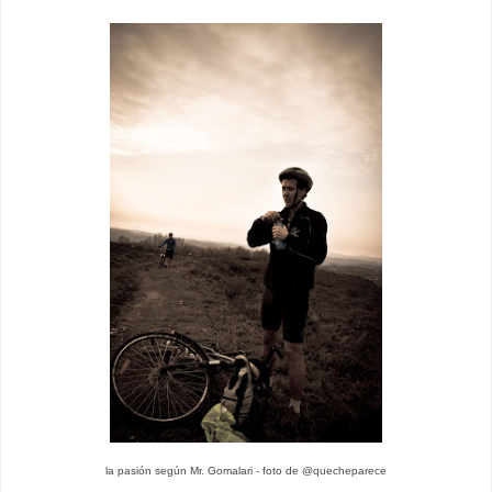
la pasión según Mr. Gomalari - foto de @quecheparece