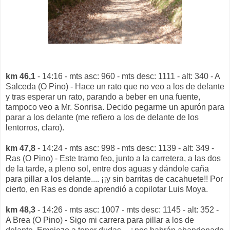
km 46,1
- 14:16 - mts asc: 960 - mts desc: 1111 - alt: 340 - A
Salceda (O Pino) - Hace un rato que no veo a los de delante
y tras esperar un rato, parando a beber en una fuente,
tampoco veo a Mr. Sonrisa. Decido pegarme un apurón para
parar a los delante (me refiero a los de delante de los
lentorros, claro).
km 47,8
- 14:24 - mts asc: 998 - mts desc: 1139 - alt: 349 -
Ras (O Pino) - Este tramo feo, junto a la carretera, a las dos
de la tarde, a pleno sol, entre dos aguas y dándole caña
para pillar a los delante.... ¡¡y sin barritas de cacahuete!! Por
cierto, en Ras es donde aprendió a copilotar Luis Moya.
km 48,3
- 14:26 - mts asc: 1007 - mts desc: 1145 - alt: 352 -
A Brea (O Pino) - Sigo mi carrera para pillar a los de