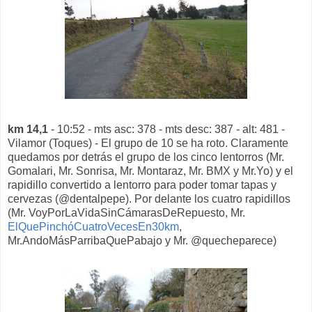
km 14,1
- 10:52 - mts asc: 378 - mts desc: 387 - alt: 481 -
Vilamor (Toques) - El grupo de 10 se ha roto. Claramente
quedamos por detrás el grupo de los cinco lentorros (Mr.
Gomalari, Mr. Sonrisa, Mr. Montaraz, Mr. BMX y Mr.Yo) y el
rapidillo convertido a lentorro para poder tomar tapas y
cervezas (@dentalpepe). Por delante los cuatro rapidillos
(Mr. VoyPorLaVidaSinCámarasDeRepuesto, Mr.
ElQuePinchóCuatroVecesEn30km
,
Mr.AndoMásParribaQuePabajo y Mr. @quecheparece)