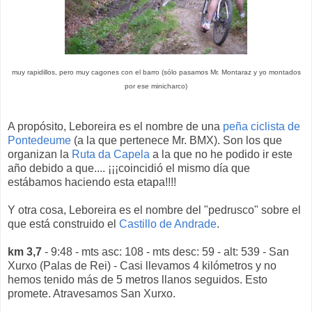
muy rapidillos, pero muy cagones con el barro (sólo pasamos Mr. Montaraz y yo montados
por ese minicharco)
A propósito, Leboreira es el nombre de una
peña ciclista de
Pontedeume
(a la que pertenece Mr. BMX). Son los que
organizan la
Ruta da Capela
a la que no he podido ir este
año debido a que.... ¡¡¡coincidió el mismo día que
estábamos haciendo esta etapa!!!!
Y otra cosa, Leboreira es el nombre del "pedrusco" sobre el
que está construido el
Castillo de Andrade
.
km 3,7
- 9:48 - mts asc: 108 - mts desc: 59 - alt: 539 - San
Xurxo (Palas de Rei) - Casi llevamos 4 kilómetros y no
hemos tenido más de 5 metros llanos seguidos. Esto
promete. Atravesamos San Xurxo.