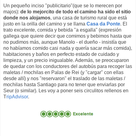
Un pequeño inciso "publicitario"(que se lo merecen por
majos):
de lo mejorcito de todo el camino ha sido el sitio
donde nos alojamos
, una casa de turismo rural que está
justo en la orilla del camino y se llama
Casa da Ponte
. El
trato excelente, comida y bebida "a esgalla" (expresión
gallega que quiere decir que comimos y bebimos hasta que
no pudimos más, aunque Manolo - el dueño - insistía que
no habíamos comido casi nada y quería sacar más comida),
habitaciones y baños en perfecto estado de cuidado y
limpieza, y un precio inigualable. Además, se preocuparon
de quedar con los conductores del autobús para recoger las
maletas / mochilas en Palas de Rei (y "cargar" con ellas
desde allí) y nos "reservaron" el traslado de las maletas /
mochilas hasta Santiago para no tener que enviarlas por
Seur (o similar). Les voy a poner seis circulitos rellenos en
T
ripAdvisor
.