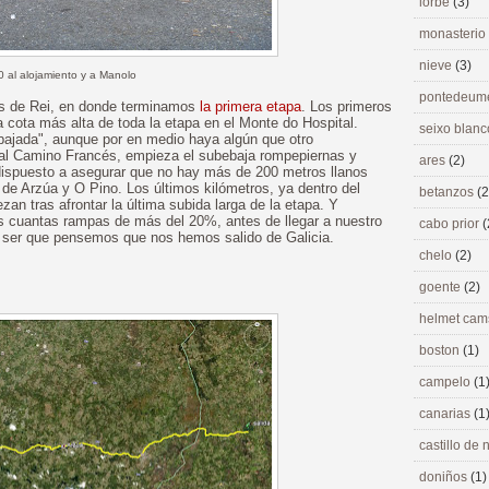
lorbé
(3)
monasterio
nieve
(3)
0 al alojamiento y a Manolo
pontedeu
as de Rei, en donde terminamos
la primera etapa
. Los primeros
a cota más alta de toda la etapa en el Monte do Hospital.
seixo blan
bajada", aunque por en medio haya algún que otro
 al Camino Francés, empieza el subebaja rompepiernas y
ares
(2)
 dispuesto a asegurar que no hay más de 200 metros llanos
 de Arzúa y O Pino. Los últimos kilómetros, ya dentro del
betanzos
(2
n tras afrontar la última subida larga de la etapa. Y
 cuantas rampas de más del 20%, antes de llegar a nuestro
cabo prior
(
a ser que pensemos que nos hemos salido de Galicia.
chelo
(2)
goente
(2)
helmet ca
boston
(1)
campelo
(1
canarias
(1
castillo de
doniños
(1)