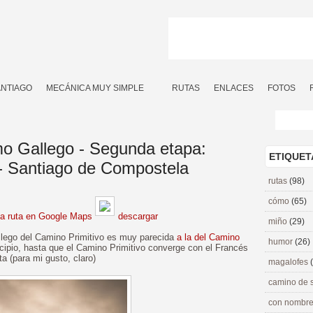
ANTIAGO
MECÁNICA MUY SIMPLE
RUTAS
ENLACES
FOTOS
mo Gallego - Segunda etapa:
ETIQUET
 - Santiago de Compostela
rutas
(98)
cómo
(65)
la ruta en Google Maps
descargar
miño
(29)
llego del Camino Primitivo es muy parecida
a la del Camino
humor
(26)
ncipio, hasta que el Camino Primitivo converge con el Francés
a (para mi gusto, claro)
magalofes
camino de 
con nombre