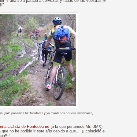
der ni una sola parada a cervezas y tapas de las vuestras!!!!
!!"
rro (sólo pasamos Mr. Montaraz y yo montados por ese minicharco)
eña ciclista de Pontedeume
(a la que pertenece Mr. BMX).
 que no he podido ir este año debido a que.... ¡¡¡coincidió el
pa!!!!