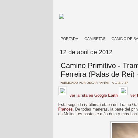
PORTADA
CAMISETAS
CAMINO DE S
12 de abril de 2012
Camino Primitivo - Tra
Ferreira (Palas de Rei)
PUBLICADO POR
OSCAR FAFIAN
A LAS 0:37
ver la ruta en Google Earth
ver 
Esta segunda (y última) etapa del Tramo Ga
Francés
. De todas maneras, la parte del pri
en Melide, es bastante más dura y más bonit