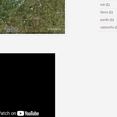
edr
(1)
libros
(1)
pantín
(1)
valdoviño
(