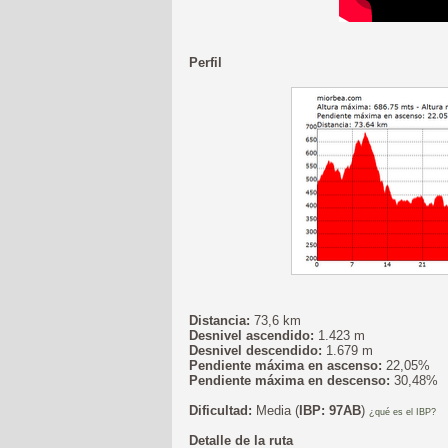
Perfil
Distancia:
73,6 km
Desnivel ascendido:
1.423 m
Desnivel descendido:
1.679 m
Pendiente máxima en ascenso:
22,05%
Pendiente máxima en descenso:
30,48%
Dificultad:
Media (
IBP: 97AB
)
¿qué es el IBP?
Detalle de la ruta