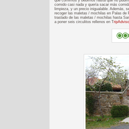
que comimos y bebimos hasta que no pudimo
comido casi nada y quería sacar más comida
limpieza, y un precio inigualable. Además, 
recoger las maletas / mochilas en Palas de Re
traslado de las maletas / mochilas hasta San
a poner seis circulitos rellenos en T
ripAdviso