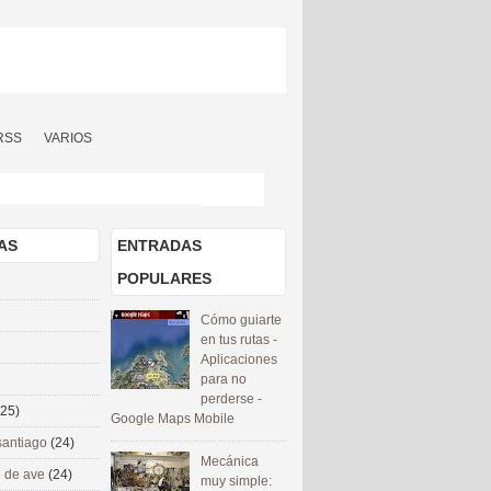
RSS
VARIOS
AS
ENTRADAS
POPULARES
Cómo guiarte
en tus rutas -
Aplicaciones
para no
perderse -
(25)
Google Maps Mobile
santiago
(24)
Mecánica
 de ave
(24)
muy simple: