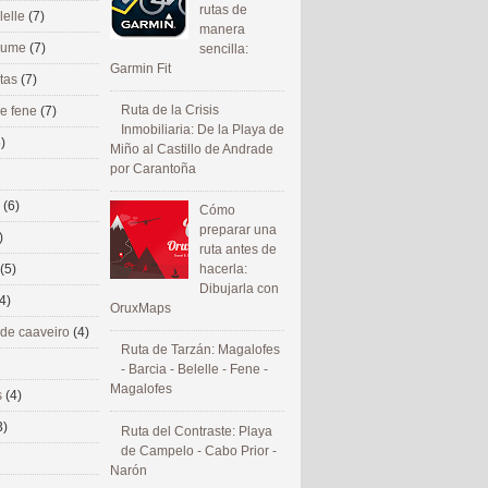
rutas de
lelle
(7)
manera
 eume
(7)
sencilla:
Garmin Fit
utas
(7)
Ruta de la Crisis
de fene
(7)
Inmobiliaria: De la Playa de
)
Miño al Castillo de Andrade
por Carantoña
s
(6)
Cómo
preparar una
)
ruta antes de
(5)
hacerla:
Dibujarla con
4)
OruxMaps
 de caaveiro
(4)
Ruta de Tarzán: Magalofes
- Barcia - Belelle - Fene -
Magalofes
s
(4)
3)
Ruta del Contraste: Playa
de Campelo - Cabo Prior -
Narón