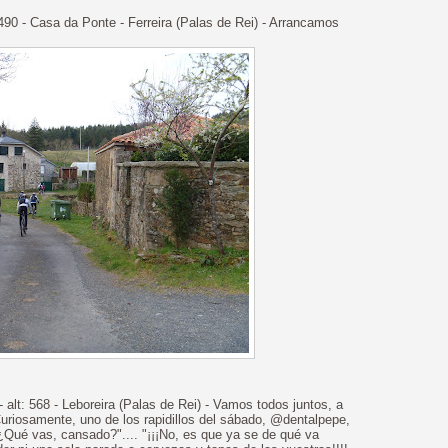
: 490 - Casa da Ponte - Ferreira (Palas de Rei) - Arrancamos
 alt: 568 - Leboreira (Palas de Rei) - Vamos todos juntos, a
 Curiosamente, uno de los rapidillos del sábado, @dentalpepe,
? ¿Qué vas, cansado?".... "¡¡¡No, es que ya se de qué va