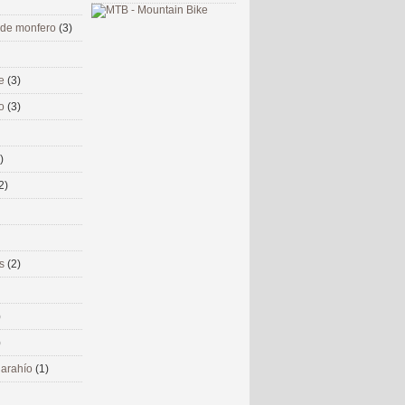
 de monfero
(3)
me
(3)
co
(3)
)
2)
ms
(2)
)
)
 narahío
(1)