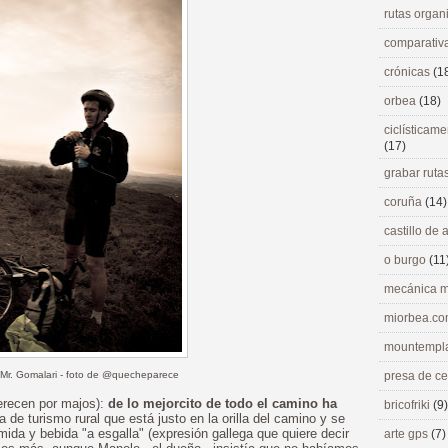
rutas orga
comparativ
crónicas
(1
orbea
(18)
ciclísticame
(17)
grabar ruta
coruña
(14)
castillo de
o burgo
(11
mecánica m
miorbea.c
mountempl
 Mr. Gomalari - foto de @quecheparece
presa de c
merecen por majos):
de lo mejorcito de todo el camino ha
bricofriki
(9)
a de turismo rural que está justo en la orilla del camino y se
omida y bebida "a esgalla" (expresión gallega que quiere decir
arte gps
(7)