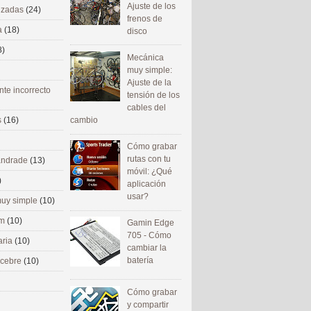
Ajuste de los
nizadas
(24)
frenos de
a
(18)
disco
8)
Mecánica
muy simple:
Ajuste de la
nte incorrecto
tensión de los
cables del
cambio
s
(16)
Cómo grabar
rutas con tu
 andrade
(13)
móvil: ¿Qué
)
aplicación
usar?
uy simple
(10)
om
(10)
Gamin Edge
705 - Cómo
aria
(10)
cambiar la
batería
ecebre
(10)
Cómo grabar
y compartir