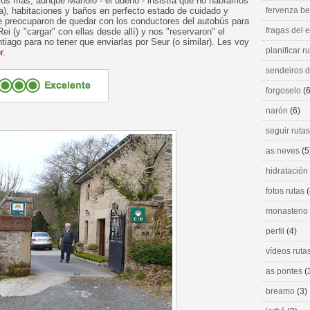
s más, aunque Manolo - el dueño - insistía que no habíamos
), habitaciones y baños en perfecto estado de cuidado y
fervenza be
se preocuparon de quedar con los conductores del autobús para
fragas del
i (y "cargar" con ellas desde allí) y nos "reservaron" el
tiago para no tener que enviarlas por Seur (o similar). Les voy
planificar r
r
.
sendeiros 
forgoselo
(6
narón
(6)
seguir ruta
as neves
(5
hidratación
fotos rutas
(
monasterio
perfil
(4)
vídeos ruta
as pontes
(
breamo
(3)