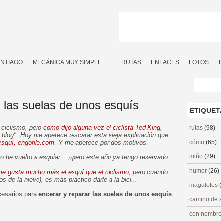
ANTIAGO
MECÁNICA MUY SIMPLE
RUTAS
ENLACES
FOTOS
 las suelas de unos esquís
ETIQUET
 ciclismo, pero
como dijo alguna vez el ciclista Ted King
,
rutas
(98)
e blog". Hoy me apetece rescatar esta vieja explicación que
esquí, engorile.com
. Y me apetece por dos motivos:
cómo
(65)
miño
(29)
 he vuelto a esquiar... ¡¡pero este año ya tengo reservado
humor
(26)
me gusta mucho más el esquí que el ciclismo
, pero cuando
de la nieve), es más práctico darle a la bici...
magalofes
ecesarios para
encerar y reparar las suelas de unos esquís
camino de 
con nombre