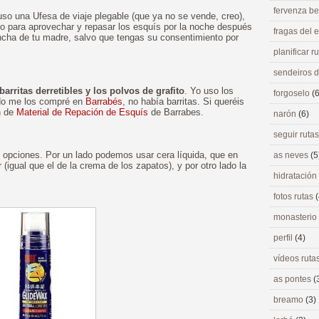
fervenza be
uso una Ufesa de viaje plegable (que ya no se vende, creo),
tio para aprovechar y repasar los esquís por la noche después
fragas del
ancha de tu madre, salvo que tengas su consentimiento por
planificar r
sendeiros 
barritas derretibles y los polvos de grafito
. Yo uso los
forgoselo
(6
ndo me los compré en
Barrabés
, no había barritas. Si queréis
n de
Material de Repación de Esquís
de Barrabes.
narón
(6)
seguir ruta
s opciones. Por un lado podemos usar cera líquida, que en
as neves
(5
(igual que el de la crema de los zapatos), y por otro lado la
hidratación
fotos rutas
(
monasterio
perfil
(4)
vídeos ruta
as pontes
(
breamo
(3)