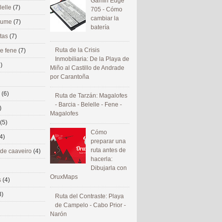
Gamin Edge
lelle
(7)
705 - Cómo
cambiar la
 eume
(7)
batería
utas
(7)
Ruta de la Crisis
de fene
(7)
Inmobiliaria: De la Playa de
)
Miño al Castillo de Andrade
por Carantoña
s
(6)
Ruta de Tarzán: Magalofes
- Barcia - Belelle - Fene -
)
Magalofes
(5)
Cómo
4)
preparar una
ruta antes de
 de caaveiro
(4)
hacerla:
Dibujarla con
OruxMaps
s
(4)
3)
Ruta del Contraste: Playa
de Campelo - Cabo Prior -
Narón