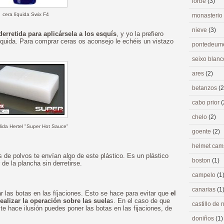
lorbé
(3)
cera líquida Swix F4
monasterio
nieve
(3)
derretida para aplicársela a los esquís
, y yo la prefiero
íquida. Para comprar ceras os aconsejo le echéis un vistazo
pontedeu
seixo blan
ares
(2)
betanzos
(2
cabo prior
(
chelo
(2)
lida Hertel "Super Hot Sauce"
goente
(2)
helmet ca
e polvos te envían algo de este plástico. Es un plástico
boston
(1)
 de la plancha sin derretirse.
campelo
(1
canarias
(1
 las botas en las fíjaciones. Esto se hace para evitar que
el
ealizar la operación sobre las suela
s. En el caso de que
castillo de
te hace ilusión puedes poner las botas en las fijaciones, de
doniños
(1)