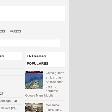
RSS
VARIOS
AS
ENTRADAS
POPULARES
Cómo guiarte
en tus rutas -
Aplicaciones
para no
perderse -
(25)
Google Maps Mobile
santiago
(24)
Mecánica
 de ave
(24)
muy simple: