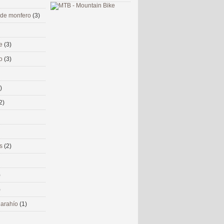
 de monfero
(3)
me
(3)
co
(3)
)
2)
ms
(2)
)
)
 narahío
(1)