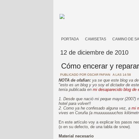
PORTADA
CAMISETAS
CAMINO DE S
12 de diciembre de 2010
Cómo encerar y reparar
PUBLICADO POR
OSCAR FAFIAN
A LAS 14:58
NOTA de ofafian:
ya se que este blog va de
"esto es un blog y yo soy el dictador de est
tenía publicada en
mi desaparecido blog de 
1. Desde que nació mi peque mayor (2007) no
hotel para volver!!
2. Como ya he confesado alguna vez, a
mi 
vives en Coruña (a muuuuuuuuchos kilómetros 
En este artículo voy a explicar los pasos n
(o en su defecto, de una tabla de snow).
Material necesario