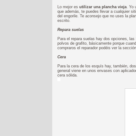
Lo mejor es
utilizar una plancha vieja
. Yo 
que además, te puedes llevar a cualquier si
del engorile. Te aconsejo que no uses la pl
escrito.
Repara suelas
Para el repara suelas hay dos opciones, las
polvos de grafito, básicamente porque cua
compraros el reparador podéis ver la secció
Cera
Para la cera de los esquís hay, también, do
general viene en unos envases con aplicador 
cera sólida.