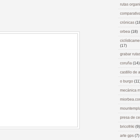
rutas orga
comparativ
crónicas
(1
orbea
(18)
ciclísticame
(17)
grabar ruta
coruña
(14)
castillo de
o burgo
(11
mecánica m
miorbea.c
mountempl
presa de c
bricofriki
(9)
arte gps
(7)