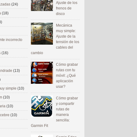
Ajuste de los
nizadas
(24)
frenos de
a
(18)
disco
8)
Mecánica
muy simple:
Ajuste de la
nte incorrecto
tensión de los
cables del
cambio
s
(16)
Cómo grabar
rutas con tu
 andrade
(13)
móvil: ¿Qué
)
aplicación
usar?
uy simple
(10)
om
(10)
Cómo grabar
y compartir
aria
(10)
rutas de
manera
ecebre
(10)
sencilla:
Garmin Fit