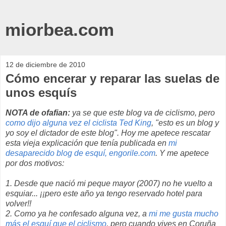
miorbea.com
12 de diciembre de 2010
Cómo encerar y reparar las suelas de
unos esquís
NOTA de ofafian:
ya se que este blog va de ciclismo, pero
como dijo alguna vez el ciclista Ted King
, "esto es un blog y
yo soy el dictador de este blog". Hoy me apetece rescatar
esta vieja explicación que tenía publicada en
mi
desaparecido blog de esquí, engorile.com
. Y me apetece
por dos motivos:
1. Desde que nació mi peque mayor (2007) no he vuelto a
esquiar... ¡¡pero este año ya tengo reservado hotel para
volver!!
2. Como ya he confesado alguna vez, a
mi me gusta mucho
más el esquí que el ciclismo
, pero cuando vives en Coruña