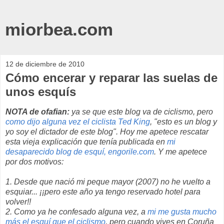
miorbea.com
12 de diciembre de 2010
Cómo encerar y reparar las suelas de
unos esquís
NOTA de ofafian:
ya se que este blog va de ciclismo, pero
como dijo alguna vez el ciclista Ted King
, "esto es un blog y
yo soy el dictador de este blog". Hoy me apetece rescatar
esta vieja explicación que tenía publicada en
mi
desaparecido blog de esquí, engorile.com
. Y me apetece
por dos motivos:
1. Desde que nació mi peque mayor (2007) no he vuelto a
esquiar... ¡¡pero este año ya tengo reservado hotel para
volver!!
2. Como ya he confesado alguna vez, a
mi me gusta mucho
más el esquí que el ciclismo
, pero cuando vives en Coruña