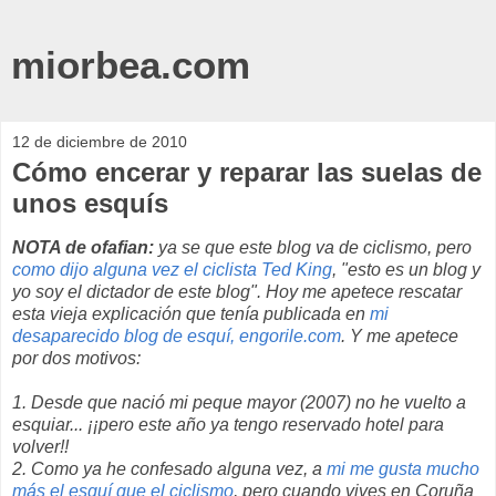
miorbea.com
12 de diciembre de 2010
Cómo encerar y reparar las suelas de
unos esquís
NOTA de ofafian:
ya se que este blog va de ciclismo, pero
como dijo alguna vez el ciclista Ted King
, "esto es un blog y
yo soy el dictador de este blog". Hoy me apetece rescatar
esta vieja explicación que tenía publicada en
mi
desaparecido blog de esquí, engorile.com
. Y me apetece
por dos motivos:
1. Desde que nació mi peque mayor (2007) no he vuelto a
esquiar... ¡¡pero este año ya tengo reservado hotel para
volver!!
2. Como ya he confesado alguna vez, a
mi me gusta mucho
más el esquí que el ciclismo
, pero cuando vives en Coruña