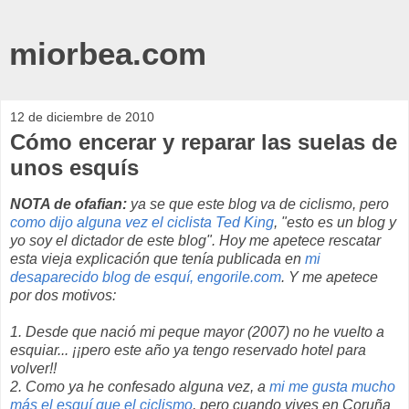
miorbea.com
12 de diciembre de 2010
Cómo encerar y reparar las suelas de
unos esquís
NOTA de ofafian:
ya se que este blog va de ciclismo, pero
como dijo alguna vez el ciclista Ted King
, "esto es un blog y
yo soy el dictador de este blog". Hoy me apetece rescatar
esta vieja explicación que tenía publicada en
mi
desaparecido blog de esquí, engorile.com
. Y me apetece
por dos motivos:
1. Desde que nació mi peque mayor (2007) no he vuelto a
esquiar... ¡¡pero este año ya tengo reservado hotel para
volver!!
2. Como ya he confesado alguna vez, a
mi me gusta mucho
más el esquí que el ciclismo
, pero cuando vives en Coruña