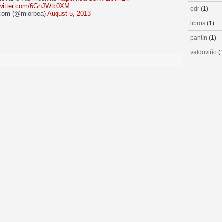
twitter.com/6GhJWtb0XM
edr
(1)
com (@miorbea)
August 5, 2013
libros
(1)
pantín
(1)
valdoviño
(