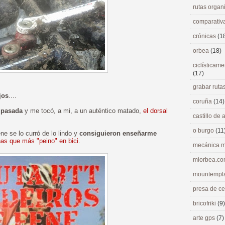
rutas orga
comparativ
crónicas
(1
orbea
(18)
ciclísticame
(17)
grabar ruta
jos
....
coruña
(14)
 pasada
y me tocó, a mi, a un auténtico matado,
el dorsal
castillo de
o burgo
(11
e se lo curró de lo lindo y
consiguieron enseñarme
as que más "peino" en bici
.
mecánica m
miorbea.c
mountempl
presa de c
bricofriki
(9)
arte gps
(7)