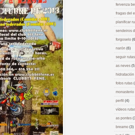
fervenza be
fragas del
planificar r
sendeiros 
forgoselo
(6
narón
(6)
seguir ruta
as neves
(5
hidratación
fotos rutas
(
monasterio
perfil
(4)
vídeos ruta
as pontes
(
breamo
(3)