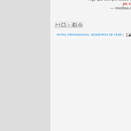
pic.
— miorbea.
RUTAS ORGANIZADAS
,
SENDEIROS DE FENE
|