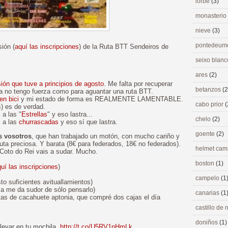
lorbé
(3)
monasterio
nieve
(3)
pontedeu
ión (
aquí las inscripciones
) de la Ruta BTT Sendeiros de
seixo blan
ares
(2)
sión que tuve a principios de agosto
. Me falta por recuperar
betanzos
(2
a no tengo fuerza como para aguantar una ruta BTT.
en bici
y mi estado de forma es REALMENTE LAMENTABLE.
cabo prior
(
s) es de verdad.
 a las "
Estrellas
" y eso lastra...
chelo
(2)
i a las
churrascadas
y eso sí que lastra.
goente
(2)
s vosotros
, que han trabajado un motón, con mucho cariño y
uta preciosa. Y barata (8€ para federados, 18€ no federados).
helmet ca
Coto do Rei vais a sudar. Mucho.
boston
(1)
uí las inscripciones
)
campelo
(1
o suficientes avituallamientos)
sa me da sudor de sólo pensarlo)
canarias
(1
tas de cacahuete aptonia, que compré dos cajas el día
castillo de
doniños
(1)
levar en tu mochila.
http://t.co/U5RV1nHmLk