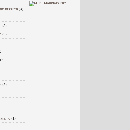
 de monfero
(3)
me
(3)
co
(3)
)
2)
ms
(2)
)
)
 narahío
(1)