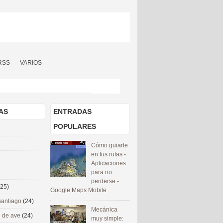
RSS
VARIOS
AS
ENTRADAS
POPULARES
Cómo guiarte
en tus rutas -
Aplicaciones
para no
perderse -
(25)
Google Maps Mobile
santiago
(24)
Mecánica
 de ave
(24)
muy simple: