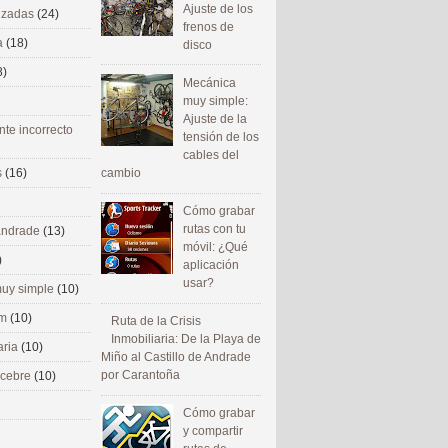
Ajuste de los
nizadas
(24)
frenos de
a
(18)
disco
8)
Mecánica
muy simple:
Ajuste de la
nte incorrecto
tensión de los
cables del
cambio
s
(16)
Cómo grabar
rutas con tu
 andrade
(13)
móvil: ¿Qué
)
aplicación
usar?
uy simple
(10)
om
(10)
Ruta de la Crisis
Inmobiliaria: De la Playa de
aria
(10)
Miño al Castillo de Andrade
por Carantoña
ecebre
(10)
Cómo grabar
y compartir