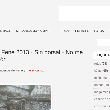
ANTIAGO
MECÁNICA MUY SIMPLE
RUTAS
ENLACES
FOTOS
Fene 2013 - Sin dorsal - No me
ETIQUET
ión
rutas
(98)
endeiros de Fene y
me encantó
.
cómo
(65)
miño
(29)
humor
(26)
magalofes
camino de 
con nombre