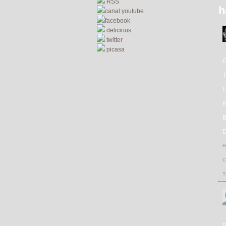
RSS
h
canal youtube
facebook
delicious
twitter
picasa
R
D
R
C
T
n