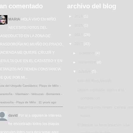
an comentado
archivo del blog
►
2016
(1)
MARIA
HOLA VIVO EN MIÑO
►
2015
(1)
NECESITO FOTOS DEL
►
2014
(26)
GASEODUCTO EN LA ZONA DE
▼
2013
(43)
TRASDOROÑA NO MUIÑO DO PRADO.
HACIENDA ME QUIERE CRUJIR Y
►
diciembre
(4)
ESULTA QUE EN EL CATASTRO Y EN
►
noviembre
(4)
BETANZOS NO TIENEN CONSTANCIA
▼
octubre
(5)
E QUE POR MI...
Liebster Blog Awards
uta del Urogallo Cantábrico: Playa de Miño -
Lesión superada, vuelvo a la
arantoña - Vilarmaior - Velouzas - Bemantes -
competición
rasdoroña - Playa de Miño
·
11 years ago
Mecánica muy simple: Centrar un
david
Por si a alguien le interesa
rueda
he encontrado todos los mapas
El dopaje no tiene solución: una
acionales listos para descargar aqui