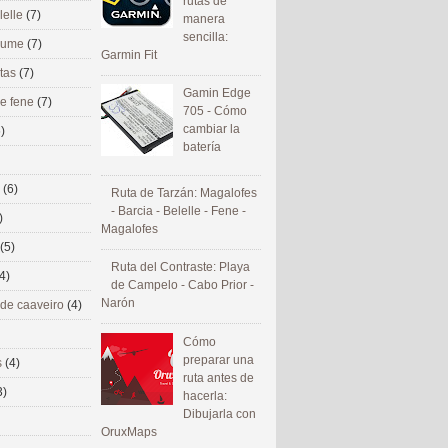
rutas de
lelle
(7)
manera
sencilla:
 eume
(7)
Garmin Fit
utas
(7)
Gamin Edge
de fene
(7)
705 - Cómo
cambiar la
)
batería
s
(6)
Ruta de Tarzán: Magalofes
- Barcia - Belelle - Fene -
)
Magalofes
(5)
Ruta del Contraste: Playa
4)
de Campelo - Cabo Prior -
Narón
 de caaveiro
(4)
Cómo
preparar una
s
(4)
ruta antes de
3)
hacerla:
Dibujarla con
OruxMaps