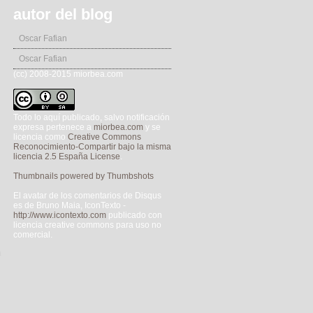
autor del blog
Oscar Fafian
Oscar Fafian
(cc) 2008-2015 miorbea.com
Todo lo aquí publicado, salvo notificación
expresa pertenece a
miorbea.com
y se
licencia como
Creative Commons
Reconocimiento-Compartir bajo la misma
licencia 2.5 España License
.
Thumbnails powered by Thumbshots
El avatar de los comentarios de Disqus
es de Bruno Maia, IconTexto -
http://www.icontexto.com
publicado con
licencia creative commons para uso no
comercial.
a