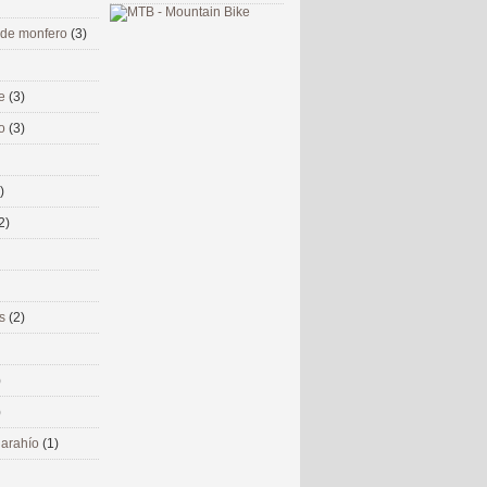
 de monfero
(3)
me
(3)
co
(3)
)
2)
ms
(2)
)
)
 narahío
(1)