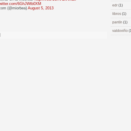
twitter.com/6GhJWtb0XM
edr
(1)
com (@miorbea)
August 5, 2013
libros
(1)
pantín
(1)
valdoviño
(