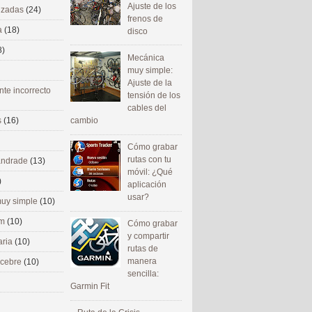
Ajuste de los
nizadas
(24)
frenos de
a
(18)
disco
8)
Mecánica
muy simple:
Ajuste de la
nte incorrecto
tensión de los
cables del
cambio
s
(16)
Cómo grabar
rutas con tu
 andrade
(13)
móvil: ¿Qué
)
aplicación
usar?
uy simple
(10)
om
(10)
Cómo grabar
y compartir
aria
(10)
rutas de
manera
ecebre
(10)
sencilla:
Garmin Fit