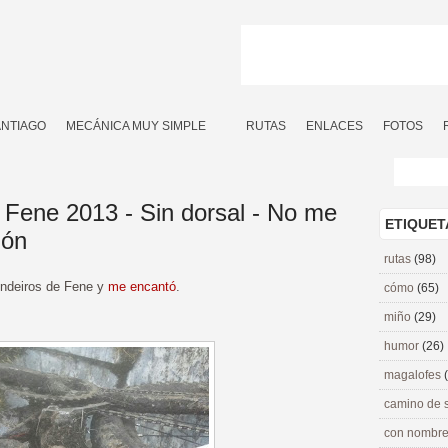
ANTIAGO
MECÁNICA MUY SIMPLE
RUTAS
ENLACES
FOTOS
Fene 2013 - Sin dorsal - No me
ETIQUET
ión
rutas
(98)
endeiros de Fene y
me encantó
.
cómo
(65)
miño
(29)
humor
(26)
magalofes
camino de 
con nombre