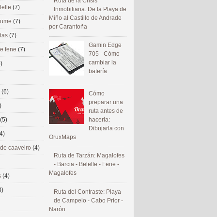
Ruta de la Crisis
lelle
(7)
Inmobiliaria: De la Playa de
Miño al Castillo de Andrade
 eume
(7)
por Carantoña
utas
(7)
Gamin Edge
de fene
(7)
705 - Cómo
cambiar la
)
batería
s
(6)
Cómo
preparar una
)
ruta antes de
(5)
hacerla:
Dibujarla con
4)
OruxMaps
 de caaveiro
(4)
Ruta de Tarzán: Magalofes
- Barcia - Belelle - Fene -
Magalofes
s
(4)
3)
Ruta del Contraste: Playa
de Campelo - Cabo Prior -
Narón