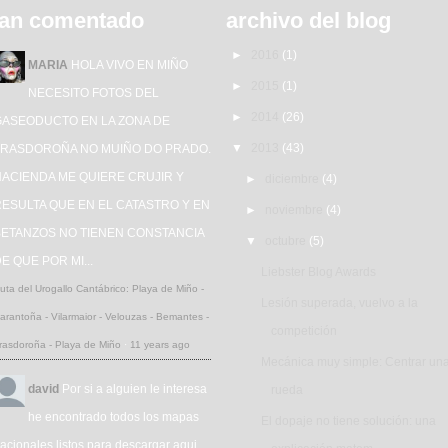
an comentado
archivo del blog
►
2016
(1)
MARIA
HOLA VIVO EN MIÑO
►
2015
(1)
NECESITO FOTOS DEL
►
2014
(26)
GASEODUCTO EN LA ZONA DE
▼
2013
(43)
TRASDOROÑA NO MUIÑO DO PRADO.
HACIENDA ME QUIERE CRUJIR Y
►
diciembre
(4)
ESULTA QUE EN EL CATASTRO Y EN
►
noviembre
(4)
BETANZOS NO TIENEN CONSTANCIA
▼
octubre
(5)
E QUE POR MI...
Liebster Blog Awards
uta del Urogallo Cantábrico: Playa de Miño -
Lesión superada, vuelvo a la
arantoña - Vilarmaior - Velouzas - Bemantes -
competición
rasdoroña - Playa de Miño
·
11 years ago
Mecánica muy simple: Centrar un
david
Por si a alguien le interesa
rueda
he encontrado todos los mapas
El dopaje no tiene solución: una
acionales listos para descargar aqui