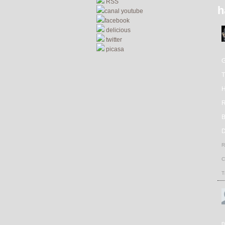
RSS
h
canal youtube
facebook
delicious
twitter
picasa
R
D
R
C
T
n