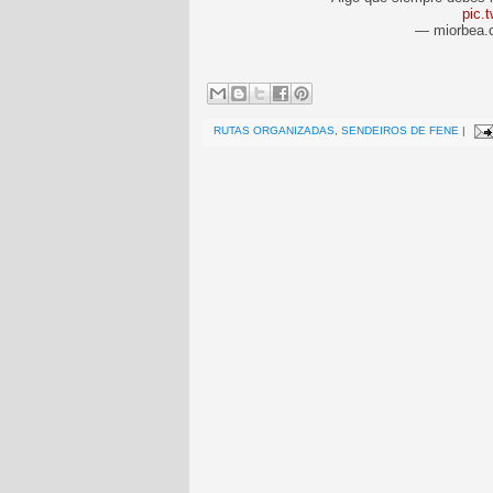
pic.
— miorbea.
RUTAS ORGANIZADAS
,
SENDEIROS DE FENE
|