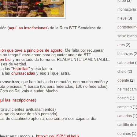
lorbé
(3)
monasterio
nieve
(3)
pontedeu
ión (
aquí las inscripciones
) de la Ruta BTT Sendeiros de
seixo blan
ares
(2)
sión que tuve a principios de agosto
. Me falta por recuperar
betanzos
(2
a no tengo fuerza como para aguantar una ruta BTT.
en bici
y mi estado de forma es REALMENTE LAMENTABLE.
cabo prior
(
s) es de verdad.
 a las "
Estrellas
" y eso lastra...
chelo
(2)
i a las
churrascadas
y eso sí que lastra.
goente
(2)
s vosotros
, que han trabajado un motón, con mucho cariño y
uta preciosa. Y barata (8€ para federados, 18€ no federados).
helmet ca
Coto do Rei vais a sudar. Mucho.
boston
(1)
uí las inscripciones
)
campelo
(1
o suficientes avituallamientos)
sa me da sudor de sólo pensarlo)
canarias
(1
tas de cacahuete aptonia, que compré dos cajas el día
castillo de
doniños
(1)
levar en tu mochila.
http://t.co/U5RV1nHmLk