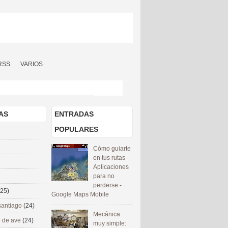
RSS
VARIOS
AS
ENTRADAS
POPULARES
Cómo guiarte
en tus rutas -
Aplicaciones
para no
perderse -
(25)
Google Maps Mobile
santiago
(24)
Mecánica
 de ave
(24)
muy simple: