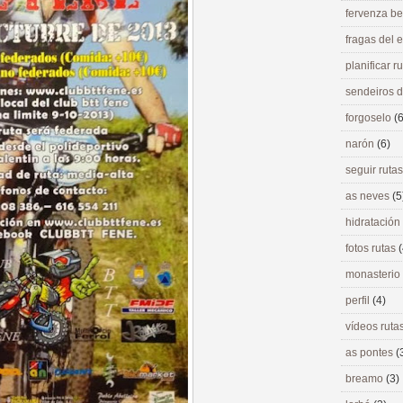
fervenza be
fragas del
planificar r
sendeiros 
forgoselo
(6
narón
(6)
seguir ruta
as neves
(5
hidratación
fotos rutas
(
monasterio
perfil
(4)
vídeos ruta
as pontes
(
breamo
(3)