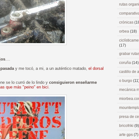
rutas orga
comparativ
crónicas
(1
orbea
(18)
ciclísticame
(17)
grabar ruta
jos
....
coruña
(14)
 pasada
y me tocó, a mi, a un auténtico matado,
el dorsal
castillo de
o burgo
(11
e se lo curró de lo lindo y
consiguieron enseñarme
as que más "peino" en bici
.
mecánica m
miorbea.c
mountempl
presa de c
bricofriki
(9)
arte gps
(7)