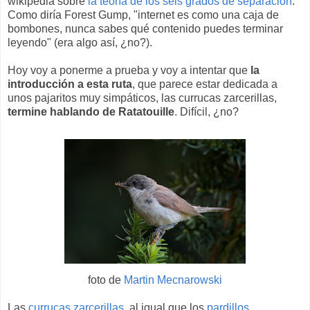
wikipedia sobre
la teoría de los seis grados de separación
.
Como diría Forest Gump, "internet es como una caja de
bombones, nunca sabes qué contenido puedes terminar
leyendo" (era algo así, ¿no?).
Hoy voy a ponerme a prueba y voy a intentar que
la
introducción a esta ruta
, que parece estar dedicada a
unos pajaritos muy simpáticos, las currucas zarcerillas,
termine hablando de Ratatouille
. Difícil, ¿no?
foto de
Martin Mecnarowski
Las
currucas zarcerillas
, al igual que los
pardillos