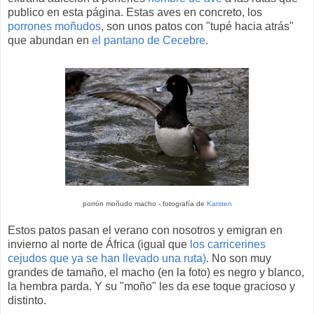
publico en esta página. Estas aves en concreto, los
porrones moñudos
, son unos patos con "tupé hacia atrás"
que abundan en
el pantano de Cecebre
.
porrón moñudo macho - fotografía de
Karsten
Estos patos pasan el verano con nosotros y emigran en
invierno al norte de África (igual que
los carricerines
cejudos que ya se han llevado una ruta)
. No son muy
grandes de tamaño, el macho (en la foto) es negro y blanco,
la hembra parda. Y su "moño" les da ese toque gracioso y
distinto.