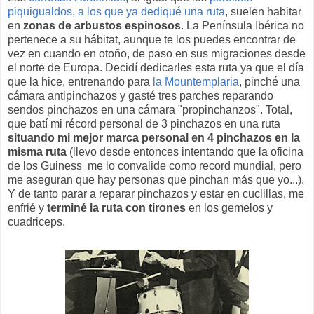
piquigualdos, a los que ya dediqué una ruta
, suelen habitar
en
zonas de arbustos espinosos
. La Península Ibérica no
pertenece a su hábitat, aunque te los puedes encontrar de
vez en cuando en otoño, de paso en sus migraciones desde
el norte de Europa. Decidí dedicarles esta ruta ya que el día
que la hice, entrenando para
la Mountemplaria
, pinché una
cámara antipinchazos y gasté tres parches reparando
sendos pinchazos en una cámara "propinchanzos". Total,
que batí mi récord personal de 3 pinchazos en una ruta
situando mi mejor marca personal en 4 pinchazos en la
misma ruta
(llevo desde entonces intentando que la oficina
de los Guiness me lo convalide como record mundial, pero
me aseguran que hay personas que pinchan más que yo...).
Y de tanto parar a reparar pinchazos y estar en cuclillas, me
enfrié y
terminé la ruta con tirones
en los gemelos y
cuadriceps.