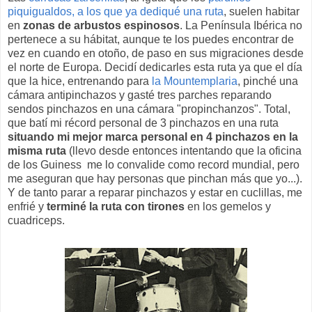
piquigualdos, a los que ya dediqué una ruta
, suelen habitar
en
zonas de arbustos espinosos
. La Península Ibérica no
pertenece a su hábitat, aunque te los puedes encontrar de
vez en cuando en otoño, de paso en sus migraciones desde
el norte de Europa. Decidí dedicarles esta ruta ya que el día
que la hice, entrenando para
la Mountemplaria
, pinché una
cámara antipinchazos y gasté tres parches reparando
sendos pinchazos en una cámara "propinchanzos". Total,
que batí mi récord personal de 3 pinchazos en una ruta
situando mi mejor marca personal en 4 pinchazos en la
misma ruta
(llevo desde entonces intentando que la oficina
de los Guiness me lo convalide como record mundial, pero
me aseguran que hay personas que pinchan más que yo...).
Y de tanto parar a reparar pinchazos y estar en cuclillas, me
enfrié y
terminé la ruta con tirones
en los gemelos y
cuadriceps.