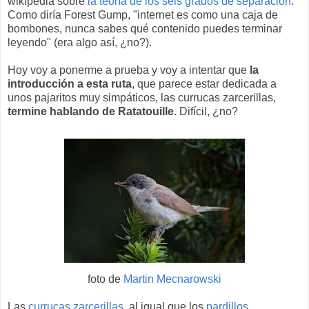
wikipedia sobre
la teoría de los seis grados de separación
.
Como diría Forest Gump, "internet es como una caja de
bombones, nunca sabes qué contenido puedes terminar
leyendo" (era algo así, ¿no?).
Hoy voy a ponerme a prueba y voy a intentar que
la
introducción a esta ruta
, que parece estar dedicada a
unos pajaritos muy simpáticos, las currucas zarcerillas,
termine hablando de Ratatouille
. Difícil, ¿no?
foto de
Martin Mecnarowski
Las
currucas zarcerillas
, al igual que los
pardillos