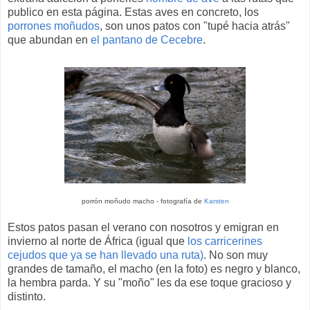
publico en esta página. Estas aves en concreto, los
porrones moñudos
, son unos patos con "tupé hacia atrás"
que abundan en
el pantano de Cecebre
.
porrón moñudo macho - fotografía de
Karsten
Estos patos pasan el verano con nosotros y emigran en
invierno al norte de África (igual que
los carricerines
cejudos que ya se han llevado una ruta)
. No son muy
grandes de tamaño, el macho (en la foto) es negro y blanco,
la hembra parda. Y su "moño" les da ese toque gracioso y
distinto.