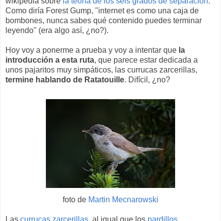
wikipedia sobre
la teoría de los seis grados de separación
.
Como diría Forest Gump, "internet es como una caja de
bombones, nunca sabes qué contenido puedes terminar
leyendo" (era algo así, ¿no?).
Hoy voy a ponerme a prueba y voy a intentar que
la
introducción a esta ruta
, que parece estar dedicada a
unos pajaritos muy simpáticos, las currucas zarcerillas,
termine hablando de Ratatouille
. Difícil, ¿no?
foto de
Martin Mecnarowski
Las
currucas zarcerillas
, al igual que los
pardillos