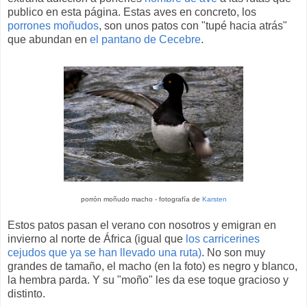
publico en esta página. Estas aves en concreto, los
porrones moñudos
, son unos patos con "tupé hacia atrás"
que abundan en
el pantano de Cecebre
.
porrón moñudo macho - fotografía de
Karsten
Estos patos pasan el verano con nosotros y emigran en
invierno al norte de África (igual que
los carricerines
cejudos que ya se han llevado una ruta)
. No son muy
grandes de tamaño, el macho (en la foto) es negro y blanco,
la hembra parda. Y su "moño" les da ese toque gracioso y
distinto.