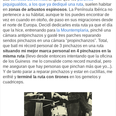
piquigualdos, a los que ya dediqué una ruta
, suelen habitar
en
zonas de arbustos espinosos
. La Península Ibérica no
pertenece a su hábitat, aunque te los puedes encontrar de
vez en cuando en otoño, de paso en sus migraciones desde
el norte de Europa. Decidí dedicarles esta ruta ya que el día
que la hice, entrenando para
la Mountemplaria
, pinché una
cámara antipinchazos y gasté tres parches reparando
sendos pinchazos en una cámara "propinchanzos". Total,
que batí mi récord personal de 3 pinchazos en una ruta
situando mi mejor marca personal en 4 pinchazos en la
misma ruta
(llevo desde entonces intentando que la oficina
de los Guiness me lo convalide como record mundial, pero
me aseguran que hay personas que pinchan más que yo...).
Y de tanto parar a reparar pinchazos y estar en cuclillas, me
enfrié y
terminé la ruta con tirones
en los gemelos y
cuadriceps.