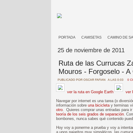
PORTADA
CAMISETAS
CAMINO DE S
25 de noviembre de 2011
Ruta de las Currucas Zar
Mouros - Forgoselo - A
PUBLICADO POR
OSCAR FAFIAN
A LAS 0:03
0 
ver la ruta en Google Earth
ver 
Navegar por internet es una tarea (o divers
información sobre
una bicicleta
y terminas v
otro
. Quieres comprar unas entradas para ir 
teoría de los seis grados de separación
. Com
bombones, nunca sabes qué contenido puedes
Hoy voy a ponerme a prueba y voy a intent
a unos pajaritos muy simpáticos, las curruca