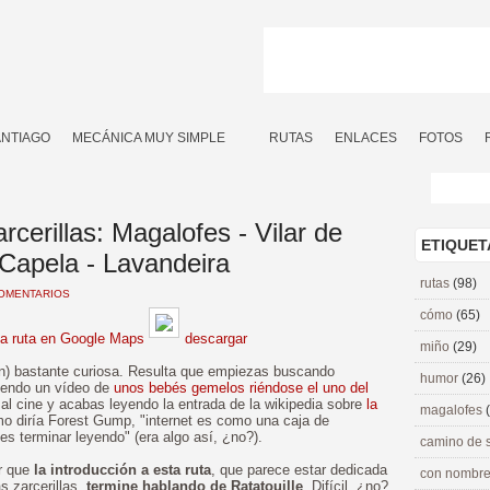
ANTIAGO
MECÁNICA MUY SIMPLE
RUTAS
ENLACES
FOTOS
cerillas: Magalofes - Vilar de
ETIQUET
 Capela - Lavandeira
rutas
(98)
COMENTARIOS
cómo
(65)
la ruta en Google Maps
descargar
miño
(29)
ión) bastante curiosa. Resulta que empiezas buscando
humor
(26)
iendo un vídeo de
unos bebés gemelos riéndose el uno del
al cine y acabas leyendo la entrada de la wikipedia sobre
la
magalofes
o diría Forest Gump, "internet es como una caja de
 terminar leyendo" (era algo así, ¿no?).
camino de 
ar que
la introducción a esta ruta
, que parece estar dedicada
con nombre
s zarcerillas,
termine hablando de Ratatouille
. Difícil, ¿no?