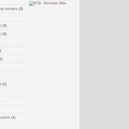
 de monfero
(3)
me
(3)
co
(3)
)
2)
ms
(2)
)
)
 narahío
(1)