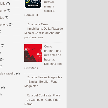
rutas de
lelle
(7)
manera
 eume
(7)
sencilla:
Garmin Fit
utas
(7)
Ruta de la Crisis
de fene
(7)
Inmobiliaria: De la Playa de
)
Miño al Castillo de Andrade
por Carantoña
s
(6)
Cómo
preparar una
)
ruta antes de
(5)
hacerla:
Dibujarla con
4)
OruxMaps
 de caaveiro
(4)
Ruta de Tarzán: Magalofes
- Barcia - Belelle - Fene -
Magalofes
s
(4)
3)
Ruta del Contraste: Playa
de Campelo - Cabo Prior -
Narón