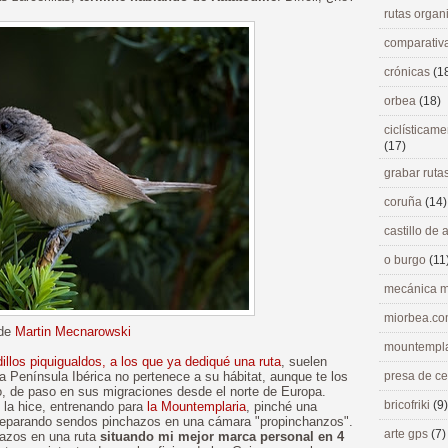
rutas orga
comparativ
crónicas
(1
orbea
(18)
ciclísticame
(17)
grabar ruta
coruña
(14)
castillo de
o burgo
(11
mecánica m
miorbea.c
 de
Martin Mecnarowski
mountempl
dillos piquigualdos, a los que ya dediqué una ruta
, suelen
La Península Ibérica no pertenece a su hábitat, aunque te los
presa de c
, de paso en sus migraciones desde el norte de Europa.
bricofriki
(9)
e la hice, entrenando para
la Mountemplaria
, pinché una
 reparando sendos pinchazos en una cámara "propinchanzos".
arte gps
(7)
hazos en una ruta
situando mi mejor marca personal en 4