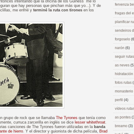
ntonces intentando que la oficina de los Guiness me lo
fervenza be
guran que hay personas que pinchan más que yo...). Y de
clillas, me enfrié y
terminé la ruta con tirones
en los
fragas del
planificar r
sendeiros 
forgoselo
(6
narón
(6)
seguir ruta
as neves
(5
hidratación
fotos rutas
(
monasterio
perfil
(4)
vídeos ruta
as pontes
(
 un grupo de rock que se llamaba
The Tyrones
que tenía como
mente, curruca zarcerilla en inglés se dice
lesser whitethroat
.
breamo
(3)
arias canciones de The Tyrones fueron utilizadas en la
banda
ante de hierro
. Y el director y guionista de dicha película,
Brad