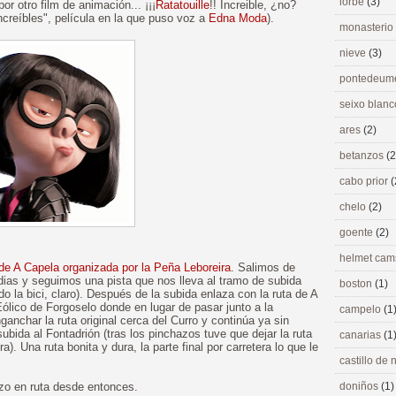
lorbé
(3)
 otro film de animación... ¡¡¡
Ratatouille
!! Increible, ¿no?
Increíbles", película en la que puso voz a
Edna Moda
).
monasterio
nieve
(3)
pontedeu
seixo blan
ares
(2)
betanzos
(2
cabo prior
(
chelo
(2)
goente
(2)
helmet ca
 de A Capela organizada por la Peña Leboreira
. Salimos de
ias y seguimos una pista que nos lleva al tramo de subida
boston
(1)
la bici, claro). Después de la subida enlaza con la ruta de A
Eólico de Forgoselo donde en lugar de pasar junto a la
campelo
(1
nchar la ruta original cerca del Curro y continúa ya sin
subida al Fontadrión (tras los pinchazos tuve que dejar la ruta
canarias
(1
. Una ruta bonita y dura, la parte final por carretera lo que le
castillo de
azo en ruta desde entonces.
doniños
(1)