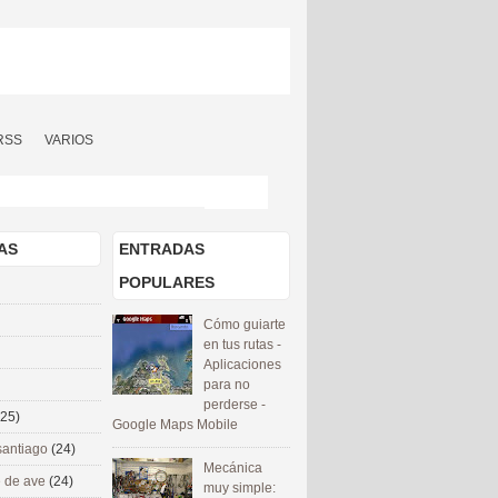
RSS
VARIOS
AS
ENTRADAS
POPULARES
Cómo guiarte
en tus rutas -
Aplicaciones
para no
perderse -
(25)
Google Maps Mobile
santiago
(24)
Mecánica
 de ave
(24)
muy simple: