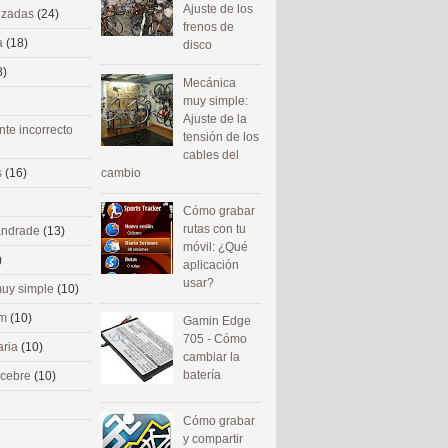
Ajuste de los
nizadas
(24)
frenos de
a
(18)
disco
8)
Mecánica
muy simple:
Ajuste de la
nte incorrecto
tensión de los
cables del
cambio
s
(16)
Cómo grabar
rutas con tu
 andrade
(13)
móvil: ¿Qué
)
aplicación
usar?
uy simple
(10)
om
(10)
Gamin Edge
705 - Cómo
aria
(10)
cambiar la
batería
ecebre
(10)
Cómo grabar
y compartir