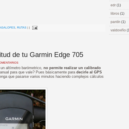
edr
(1)
libros
(1)
>
pantín
(1)
AGALOFES
,
RUTAS
|
|
valdoviño
(
ltitud de tu Garmin Edge 705
COMENTARIOS
un altímetro barómetrico,
no permite realizar un calibrado
 manual para que vale? Pues básicamente para
decirle al GPS
enga que pasarse varios minutos haciendo complejos cálculos