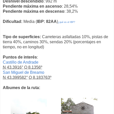
Desnivel descendido
: 992 m
Pendiente máxima en ascenso
: 28,54%
Pendiente máxima en descenso
: 38,2%
Dificultad:
Media (
IBP: 82AA
)
¿qué es el IBP?
Tipo de superficies:
Carreteras asfaltadas 10%, pistas de
tierra 40%, caminos 30%, sendas 20% (porcentajes en
tiempo, no en longitud)
Puntos de interés
:
Castillo de Andrade
N 43.3916°
O 8.1356º
San Miguel de Breamo
N 43.399582°
O 8.183763º
Albumes de la ruta: