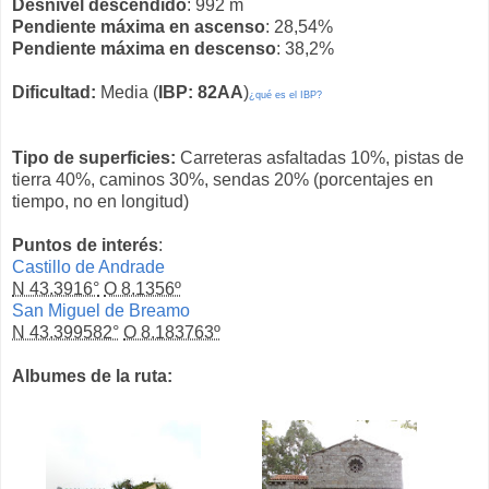
Desnivel descendido
: 992 m
Pendiente máxima en ascenso
: 28,54%
Pendiente máxima en descenso
: 38,2%
Dificultad:
Media (
IBP: 82AA
)
¿qué es el IBP?
Tipo de superficies:
Carreteras asfaltadas 10%, pistas de
tierra 40%, caminos 30%, sendas 20% (porcentajes en
tiempo, no en longitud)
Puntos de interés
:
Castillo de Andrade
N 43.3916°
O 8.1356º
San Miguel de Breamo
N 43.399582°
O 8.183763º
Albumes de la ruta: