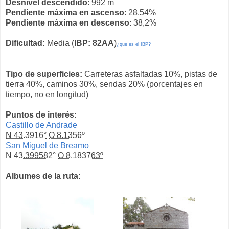
Desnivel descendido
: 992 m
Pendiente máxima en ascenso
: 28,54%
Pendiente máxima en descenso
: 38,2%
Dificultad:
Media (
IBP: 82AA
)
¿qué es el IBP?
Tipo de superficies:
Carreteras asfaltadas 10%, pistas de
tierra 40%, caminos 30%, sendas 20% (porcentajes en
tiempo, no en longitud)
Puntos de interés
:
Castillo de Andrade
N 43.3916°
O 8.1356º
San Miguel de Breamo
N 43.399582°
O 8.183763º
Albumes de la ruta: