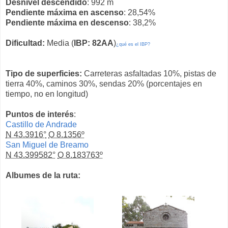
Desnivel descendido
: 992 m
Pendiente máxima en ascenso
: 28,54%
Pendiente máxima en descenso
: 38,2%
Dificultad:
Media (
IBP: 82AA
)
¿qué es el IBP?
Tipo de superficies:
Carreteras asfaltadas 10%, pistas de
tierra 40%, caminos 30%, sendas 20% (porcentajes en
tiempo, no en longitud)
Puntos de interés
:
Castillo de Andrade
N 43.3916°
O 8.1356º
San Miguel de Breamo
N 43.399582°
O 8.183763º
Albumes de la ruta: