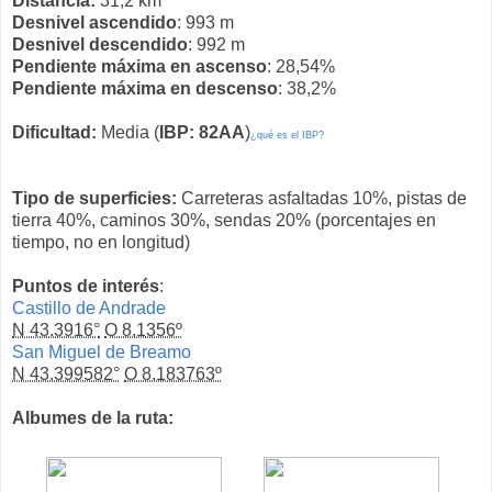
Distancia:
31,2 km
Desnivel ascendido
: 993 m
Desnivel descendido
: 992 m
Pendiente máxima en ascenso
: 28,54%
Pendiente máxima en descenso
: 38,2%
Dificultad:
Media (
IBP: 82AA
)
¿qué es el IBP?
Tipo de superficies:
Carreteras asfaltadas 10%, pistas de
tierra 40%, caminos 30%, sendas 20% (porcentajes en
tiempo, no en longitud)
Puntos de interés
:
Castillo de Andrade
N 43.3916°
O 8.1356º
San Miguel de Breamo
N 43.399582°
O 8.183763º
Albumes de la ruta: