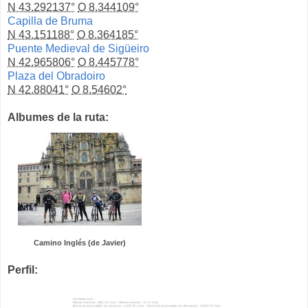
N 43.292137°
O 8.344109°
Capilla de Bruma
N 43.151188°
O 8.364185°
Puente Medieval de Sigüeiro
N 42.965806°
O 8.445778°
Plaza del Obradoiro
N 42.88041°
O 8.54602°
Albumes de la ruta:
Camino Inglés (de Javier)
Perfil: