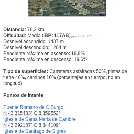
Distancia:
78,2 km
Dificultad:
Media (
IBP: 117AB
)
¿qué es el IBP?
Desnivel ascendido: 1437 m
Desnivel descendido: 1204 m
Pendiente máxima en ascenso: 19,8%
Pendiente máxima en descenso: 19,6%
Tipo de superficies:
Carreteras asfaltadas 50%, pistas de
tierra 40%, caminos 10% (porcentajes en tiempo, no en
longitud)
Puntos de interés
:
Puente Romano de O Burgo
N 43.315433°
O 8.359552°
Iglesia de Santa María de Cambre
N 43.292137°
O 8.344109°
Iglesia de Santiago de Sigrás