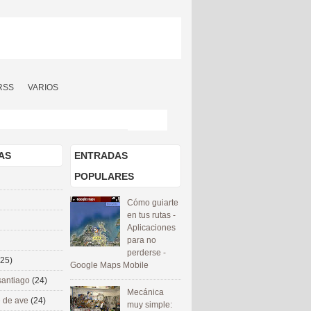
RSS
VARIOS
AS
ENTRADAS
POPULARES
Cómo guiarte
en tus rutas -
Aplicaciones
para no
perderse -
(25)
Google Maps Mobile
santiago
(24)
Mecánica
 de ave
(24)
muy simple: