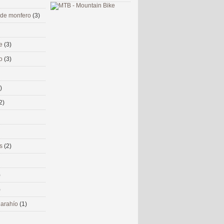
 de monfero
(3)
me
(3)
co
(3)
)
2)
ms
(2)
)
)
 narahío
(1)