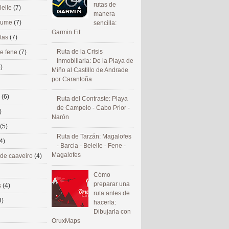
rutas de
lelle
(7)
manera
 eume
(7)
sencilla:
Garmin Fit
utas
(7)
Ruta de la Crisis
de fene
(7)
Inmobiliaria: De la Playa de
)
Miño al Castillo de Andrade
por Carantoña
s
(6)
Ruta del Contraste: Playa
de Campelo - Cabo Prior -
)
Narón
(5)
Ruta de Tarzán: Magalofes
4)
- Barcia - Belelle - Fene -
Magalofes
 de caaveiro
(4)
Cómo
preparar una
s
(4)
ruta antes de
3)
hacerla:
Dibujarla con
OruxMaps