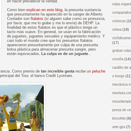
en hacer prevalecer la verdad.
rutas orga
Como bien
explican en este blog
, la presunta sustancia
comparativ
que presuntamente ha aparecido en la sangre de Alberto
Contador son
ftalatos
(si alguien sabe como se pronuncia,
crónicas
(1
por favor, que me lo grabe y me lo envíe) de DEHP. La
finalidad de estos ftalatos es que el plástico tenga un
orbea
(18)
tacto más suave. En general, se usan en la fabricación
de juguetes, juguetes sexuales y equipamiento médico. Y
ciclísticame
casi todo el mundo cree que los presuntos ftalatos
(17)
aparecieron presuntamente por culpa de una presunta
bolsa plástica para almacenar presunta sangre, pero
grabar ruta
están equivocados
. La culpa es de un juguete
...
coruña
(14)
castillo de
Francia. Como premio de
tan increible gesta
recibe un
peluche
rincipal del Tour, el banco Credit Lyonnais.
o burgo
(11
mecánica m
miorbea.c
mountempl
presa de c
bricofriki
(9)
arte gps
(7)