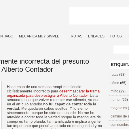
ANTIAGO
MECÁNICA MUY SIMPLE
RUTAS
ENLACES
FOTOS
amente incorrecta del presunto
ETIQUET
e Alberto Contador
rutas
(98)
cómo
(65)
Hace cosa de una semana rompí mi silencio
ciclísticamente incorrecto para
desenmascarar la trama
miño
(29)
organizada para desprestigiar a Alberto Contador
. Esta
semana tengo que volver a romper ese silencio, ya que
humor
(26)
en el artículo anterior
no fui capaz de contar toda la
magalofes
verdad
. Me quedaron cabos sueltos. Y lo siento
sinceramente, porque he sido un cobarde. No me he
camino de 
atrevido a contar toda la verdad porque la madriguera de
conejo es tan profunda, tan ramificada e implica a gente
con nombre
tan importante que pensé ante todo en mi seguridad y no