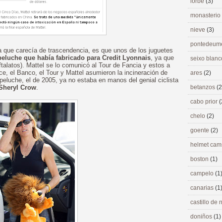
lorbé
(3)
monasterio
nieve
(3)
pontedeu
a que carecía de trascendencia, es que unos de los juguetes
peluche que había fabricado para Credit Lyonnais
, ya que
seixo blan
latos). Mattel se lo comunicó al Tour de Fancia y estos a
e, el Banco, el Tour y Mattel asumieron la incineración de
ares
(2)
peluche, el de 2005, ya no estaba en manos del genial ciclista
 Sheryl Crow
.
betanzos
(2
cabo prior
(
chelo
(2)
goente
(2)
helmet ca
boston
(1)
campelo
(1
canarias
(1
castillo de
doniños
(1)