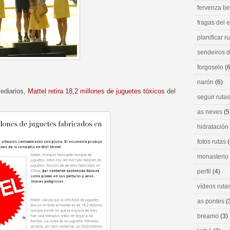
fervenza be
fragas del
planificar r
sendeiros 
forgoselo
(6
narón
(6)
lediarios,
Mattel retira 18,2 millones de juguetes tóxicos
del
seguir ruta
as neves
(5
hidratación
fotos rutas
(
monasterio
perfil
(4)
vídeos ruta
as pontes
(
breamo
(3)