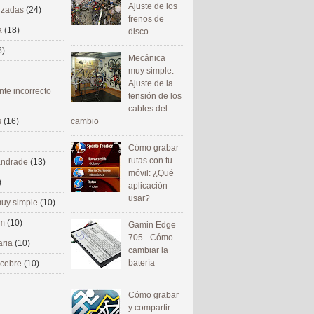
Ajuste de los
nizadas
(24)
frenos de
a
(18)
disco
8)
Mecánica
muy simple:
Ajuste de la
nte incorrecto
tensión de los
cables del
cambio
s
(16)
Cómo grabar
rutas con tu
 andrade
(13)
móvil: ¿Qué
)
aplicación
usar?
uy simple
(10)
om
(10)
Gamin Edge
705 - Cómo
aria
(10)
cambiar la
batería
ecebre
(10)
Cómo grabar
y compartir