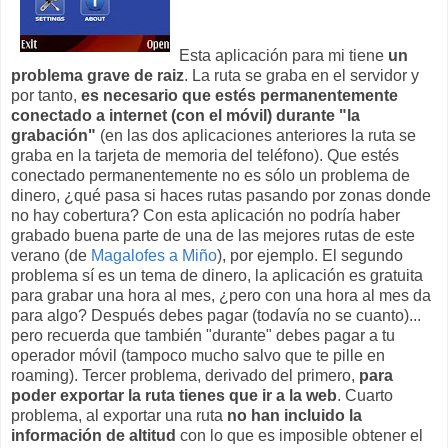
Esta aplicación para mi tiene
un
problema grave de raiz
. La ruta se graba en el servidor y
por tanto,
es necesario que estés permanentemente
conectado a internet (con el móvil) durante "la
grabación"
(en las dos aplicaciones anteriores la ruta se
graba en la tarjeta de memoria del teléfono). Que estés
conectado permanentemente no es sólo un problema de
dinero, ¿qué pasa si haces rutas pasando por zonas donde
no hay cobertura? Con esta aplicación no podría haber
grabado buena parte de una de las mejores rutas de este
verano (de
Magalofes a Miño
), por ejemplo. El segundo
problema sí es un tema de dinero, la aplicación es gratuita
para grabar una hora al mes, ¿pero con una hora al mes da
para algo? Después debes pagar (todavía no se cuanto)...
pero recuerda que también "durante" debes pagar a tu
operador móvil (tampoco mucho salvo que te pille en
roaming). Tercer problema, derivado del primero,
para
poder exportar la ruta tienes que ir a la web
. Cuarto
problema, al exportar una ruta
no han incluido la
información de altitud
con lo que es imposible obtener el