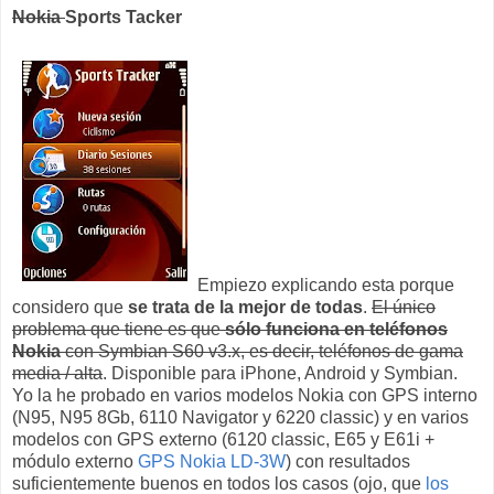
Nokia
Sports Tacker
Empiezo explicando esta porque
considero que
se trata de la mejor de todas
.
El único
problema que tiene es que
sólo funciona en teléfonos
Nokia
con Symbian S60 v3.x, es decir, teléfonos de gama
media / alta
. Disponible para iPhone, Android y Symbian.
Yo la he probado en varios modelos Nokia con GPS interno
(N95, N95 8Gb, 6110 Navigator y 6220 classic) y en varios
modelos con GPS externo (6120 classic, E65 y E61i +
módulo externo
GPS Nokia LD-3W
) con resultados
suficientemente buenos en todos los casos (ojo, que
los