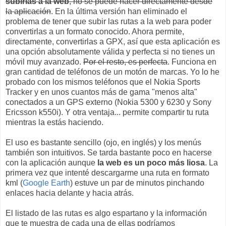
subirlas a la web
, no se puede hacer directamente desde
la aplicación
. En la última versión han eliminado el
problema de tener que subir las rutas a la web para poder
convertirlas a un formato conocido. Ahora permite,
directamente, convertirlas a GPX, así que esta aplicación es
una opción absolutamente válida y perfecta si no tienes un
móvil muy avanzado.
Por el resto, es perfecta
. Funciona en
gran cantidad de teléfonos de un motón de marcas. Yo lo he
probado con los mismos teléfonos que el Nokia Sports
Tracker y en unos cuantos más de gama "menos alta"
conectados a un GPS externo (Nokia 5300 y 6230 y Sony
Ericsson k550i). Y otra ventaja... permite compartir tu ruta
mientras la estás haciendo.
El uso es bastante sencillo (ojo, en inglés) y los menús
también son intuitivos. Se tarda bastante poco en hacerse
con la aplicación aunque
la web es un poco más liosa
. La
primera vez que intenté descargarme una ruta en formato
kml (
Google Earth
) estuve un par de minutos pinchando
enlaces hacia delante y hacia atrás.
El listado de las rutas es algo espartano y la información
que te muestra de cada una de ellas podríamos