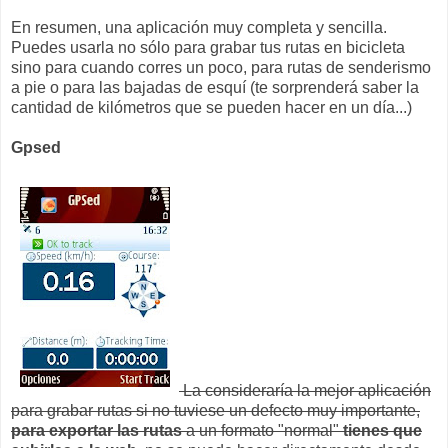
En resumen, una aplicación muy completa y sencilla.
Puedes usarla no sólo para grabar tus rutas en bicicleta
sino para cuando corres un poco, para rutas de senderismo
a pie o para las bajadas de esquí (te sorprenderá saber la
cantidad de kilómetros que se pueden hacer en un día...)
Gpsed
La consideraría la mejor aplicación
para grabar rutas si no tuviese un defecto muy importante,
para exportar las rutas
a un formato "normal"
tienes que