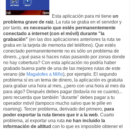
Esta aplicación para mi tiene
un
problema grave de raiz
. La ruta se graba en el servidor y
por tanto,
es necesario que estés permanentemente
conectado a internet (con el móvil) durante "la
grabación"
(en las dos aplicaciones anteriores la ruta se
graba en la tarjeta de memoria del teléfono). Que estés
conectado permanentemente no es sólo un problema de
dinero, ¿qué pasa si haces rutas pasando por zonas donde
no hay cobertura? Con esta aplicación no podría haber
grabado buena parte de una de las mejores rutas de este
verano (de
Magalofes a Miño
), por ejemplo. El segundo
problema sí es un tema de dinero, la aplicación es gratuita
para grabar una hora al mes, ¿pero con una hora al mes da
para algo? Después debes pagar (todavía no se cuanto)...
pero recuerda que también "durante" debes pagar a tu
operador móvil (tampoco mucho salvo que te pille en
roaming). Tercer problema, derivado del primero,
para
poder exportar la ruta tienes que ir a la web
. Cuarto
problema, al exportar una ruta
no han incluido la
información de altitud
con lo que es imposible obtener el