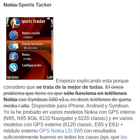
Nokia
Sports Tacker
Empiezo explicando esta porque
considero que
se trata de la mejor de todas
.
El único
problema que tiene es que
sólo funciona en teléfonos
Nokia
con Symbian S60 v3.x, es decir, teléfonos de gama
media / alta
. Disponible para iPhone, Android y Symbian.
Yo la he probado en varios modelos Nokia con GPS interno
(N95, N95 8Gb, 6110 Navigator y 6220 classic) y en varios
modelos con GPS externo (6120 classic, E65 y E61i +
módulo externo
GPS Nokia LD-3W
) con resultados
suficientemente buenos en todos los casos (ojo, que
los