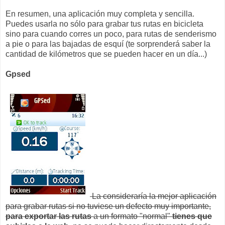
En resumen, una aplicación muy completa y sencilla.
Puedes usarla no sólo para grabar tus rutas en bicicleta
sino para cuando corres un poco, para rutas de senderismo
a pie o para las bajadas de esquí (te sorprenderá saber la
cantidad de kilómetros que se pueden hacer en un día...)
Gpsed
La consideraría la mejor aplicación
para grabar rutas si no tuviese un defecto muy importante,
para exportar las rutas
a un formato "normal"
tienes que