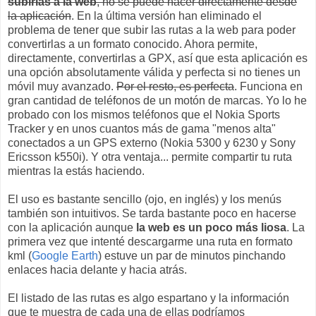
subirlas a la web
, no se puede hacer directamente desde
la aplicación
. En la última versión han eliminado el
problema de tener que subir las rutas a la web para poder
convertirlas a un formato conocido. Ahora permite,
directamente, convertirlas a GPX, así que esta aplicación es
una opción absolutamente válida y perfecta si no tienes un
móvil muy avanzado.
Por el resto, es perfecta
. Funciona en
gran cantidad de teléfonos de un motón de marcas. Yo lo he
probado con los mismos teléfonos que el Nokia Sports
Tracker y en unos cuantos más de gama "menos alta"
conectados a un GPS externo (Nokia 5300 y 6230 y Sony
Ericsson k550i). Y otra ventaja... permite compartir tu ruta
mientras la estás haciendo.
El uso es bastante sencillo (ojo, en inglés) y los menús
también son intuitivos. Se tarda bastante poco en hacerse
con la aplicación aunque
la web es un poco más liosa
. La
primera vez que intenté descargarme una ruta en formato
kml (
Google Earth
) estuve un par de minutos pinchando
enlaces hacia delante y hacia atrás.
El listado de las rutas es algo espartano y la información
que te muestra de cada una de ellas podríamos