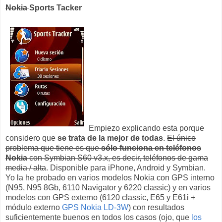
Nokia
Sports Tacker
Empiezo explicando esta porque
considero que
se trata de la mejor de todas
.
El único
problema que tiene es que
sólo funciona en teléfonos
Nokia
con Symbian S60 v3.x, es decir, teléfonos de gama
media / alta
. Disponible para iPhone, Android y Symbian.
Yo la he probado en varios modelos Nokia con GPS interno
(N95, N95 8Gb, 6110 Navigator y 6220 classic) y en varios
modelos con GPS externo (6120 classic, E65 y E61i +
módulo externo
GPS Nokia LD-3W
) con resultados
suficientemente buenos en todos los casos (ojo, que
los