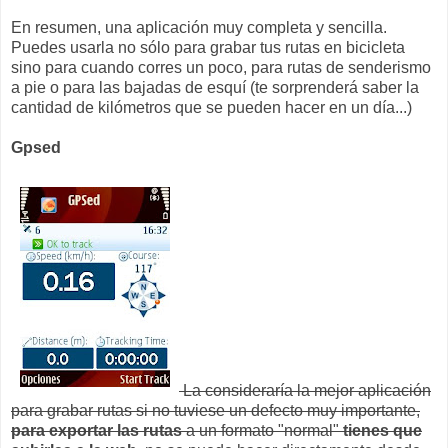
En resumen, una aplicación muy completa y sencilla.
Puedes usarla no sólo para grabar tus rutas en bicicleta
sino para cuando corres un poco, para rutas de senderismo
a pie o para las bajadas de esquí (te sorprenderá saber la
cantidad de kilómetros que se pueden hacer en un día...)
Gpsed
La consideraría la mejor aplicación
para grabar rutas si no tuviese un defecto muy importante,
para exportar las rutas
a un formato "normal"
tienes que