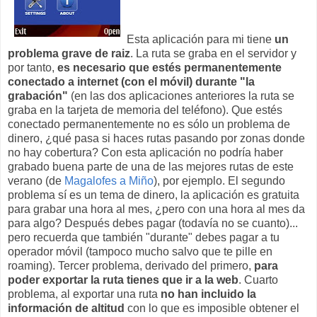
Esta aplicación para mi tiene
un
problema grave de raiz
. La ruta se graba en el servidor y
por tanto,
es necesario que estés permanentemente
conectado a internet (con el móvil) durante "la
grabación"
(en las dos aplicaciones anteriores la ruta se
graba en la tarjeta de memoria del teléfono). Que estés
conectado permanentemente no es sólo un problema de
dinero, ¿qué pasa si haces rutas pasando por zonas donde
no hay cobertura? Con esta aplicación no podría haber
grabado buena parte de una de las mejores rutas de este
verano (de
Magalofes a Miño
), por ejemplo. El segundo
problema sí es un tema de dinero, la aplicación es gratuita
para grabar una hora al mes, ¿pero con una hora al mes da
para algo? Después debes pagar (todavía no se cuanto)...
pero recuerda que también "durante" debes pagar a tu
operador móvil (tampoco mucho salvo que te pille en
roaming). Tercer problema, derivado del primero,
para
poder exportar la ruta tienes que ir a la web
. Cuarto
problema, al exportar una ruta
no han incluido la
información de altitud
con lo que es imposible obtener el