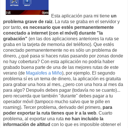
Esta aplicación para mi tiene
un
problema grave de raiz
. La ruta se graba en el servidor y
por tanto,
es necesario que estés permanentemente
conectado a internet (con el móvil) durante "la
grabación"
(en las dos aplicaciones anteriores la ruta se
graba en la tarjeta de memoria del teléfono). Que estés
conectado permanentemente no es sólo un problema de
dinero, ¿qué pasa si haces rutas pasando por zonas donde
no hay cobertura? Con esta aplicación no podría haber
grabado buena parte de una de las mejores rutas de este
verano (de
Magalofes a Miño
), por ejemplo. El segundo
problema sí es un tema de dinero, la aplicación es gratuita
para grabar una hora al mes, ¿pero con una hora al mes da
para algo? Después debes pagar (todavía no se cuanto)...
pero recuerda que también "durante" debes pagar a tu
operador móvil (tampoco mucho salvo que te pille en
roaming). Tercer problema, derivado del primero,
para
poder exportar la ruta tienes que ir a la web
. Cuarto
problema, al exportar una ruta
no han incluido la
información de altitud
con lo que es imposible obtener el