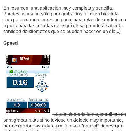
En resumen, una aplicación muy completa y sencilla.
Puedes usarla no sólo para grabar tus rutas en bicicleta
sino para cuando corres un poco, para rutas de senderismo
a pie o para las bajadas de esquí (te sorprenderá saber la
cantidad de kilómetros que se pueden hacer en un día...)
Gpsed
La consideraría la mejor aplicación
para grabar rutas si no tuviese un defecto muy importante,
para exportar las rutas
a un formato "normal"
tienes que