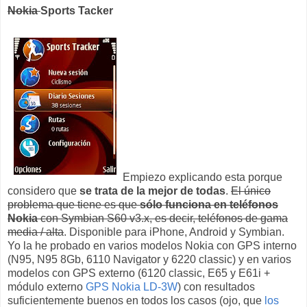
Nokia
Sports Tacker
Empiezo explicando esta porque
considero que
se trata de la mejor de todas
.
El único
problema que tiene es que
sólo funciona en teléfonos
Nokia
con Symbian S60 v3.x, es decir, teléfonos de gama
media / alta
. Disponible para iPhone, Android y Symbian.
Yo la he probado en varios modelos Nokia con GPS interno
(N95, N95 8Gb, 6110 Navigator y 6220 classic) y en varios
modelos con GPS externo (6120 classic, E65 y E61i +
módulo externo
GPS Nokia LD-3W
) con resultados
suficientemente buenos en todos los casos (ojo, que
los