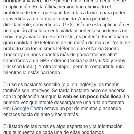
subirlas a la web
, no se puede hacer directamente desde
la aplicación
. En la última versión han eliminado el
problema de tener que subir las rutas a la web para poder
convertirlas a un formato conocido. Ahora permite,
directamente, convertirlas a GPX, así que esta aplicación es
una opción absolutamente válida y perfecta si no tienes un
móvil muy avanzado.
Por el resto, es perfecta
. Funciona en
gran cantidad de teléfonos de un motón de marcas. Yo lo he
probado con los mismos teléfonos que el Nokia Sports
Tracker y en unos cuantos más de gama "menos alta"
conectados a un GPS externo (Nokia 5300 y 6230 y Sony
Ericsson k550i). Y otra ventaja... permite compartir tu ruta
mientras la estás haciendo.
El uso es bastante sencillo (ojo, en inglés) y los menús
también son intuitivos. Se tarda bastante poco en hacerse
con la aplicación aunque
la web es un poco más liosa
. La
primera vez que intenté descargarme una ruta en formato
kml (
Google Earth
) estuve un par de minutos pinchando
enlaces hacia delante y hacia atrás.
El listado de las rutas es algo espartano y la información
que te muestra de cada una de ellas podríamos