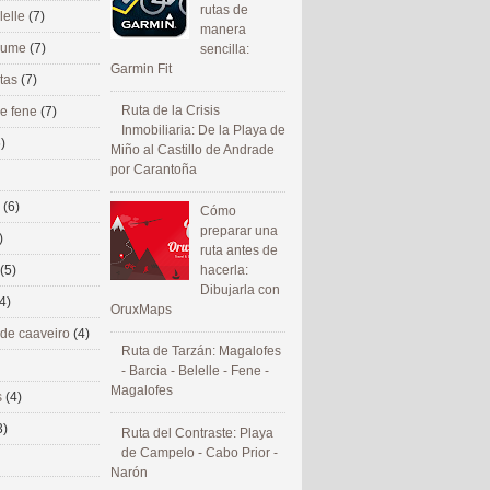
rutas de
lelle
(7)
manera
 eume
(7)
sencilla:
Garmin Fit
utas
(7)
Ruta de la Crisis
de fene
(7)
Inmobiliaria: De la Playa de
)
Miño al Castillo de Andrade
por Carantoña
s
(6)
Cómo
preparar una
)
ruta antes de
(5)
hacerla:
Dibujarla con
4)
OruxMaps
 de caaveiro
(4)
Ruta de Tarzán: Magalofes
- Barcia - Belelle - Fene -
Magalofes
s
(4)
3)
Ruta del Contraste: Playa
de Campelo - Cabo Prior -
Narón