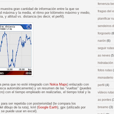
fervenza be
muestra gran cantidad de información entre la que se
fragas del
idad máxima y la media, el ritmo por kilómetro máximo y medio,
 y altitud vs. distancia (es decir, el perfil).
planificar r
sendeiros 
forgoselo
(6
narón
(6)
seguir ruta
as neves
(5
hidratación
fotos rutas
(
monasterio
una pena que no esté integrado con
Nokia Maps
) enlazado con
perfil
(4)
busca automáticamente) y un resumen de las "vueltas" (puedes
o) con el tiempo empleado en realizarlas, el tiempo total y la
vídeos ruta
as pontes
(
para ser repetida con posterioridad (te compara los
l dibujo de la ruta), kml (
Google Earth
), gpx (utilizado por
breamo
(3)
 se puede usar en excel).