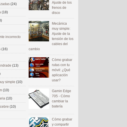
Ajuste de los
nizadas
(24)
frenos de
a
(18)
disco
8)
Mecánica
muy simple:
Ajuste de la
nte incorrecto
tensión de los
cables del
cambio
s
(16)
Cómo grabar
rutas con tu
 andrade
(13)
móvil: ¿Qué
)
aplicación
usar?
uy simple
(10)
om
(10)
Gamin Edge
705 - Cómo
aria
(10)
cambiar la
batería
ecebre
(10)
Cómo grabar
y compartir