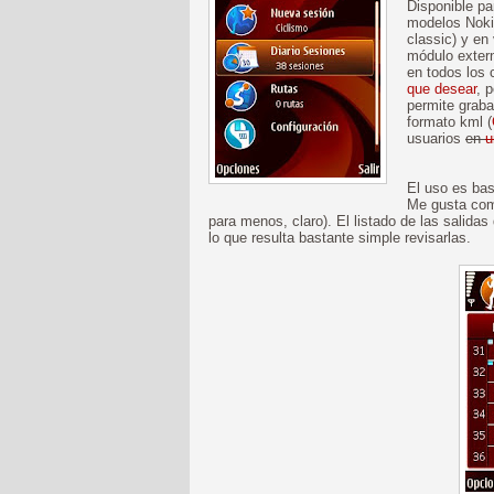
Disponible pa
modelos Noki
classic) y en
módulo exte
en todos los 
que desear
, 
permite grabar
formato kml (
usuarios
en
u
El uso es bas
Me gusta como
para menos, claro). El listado de las salida
lo que resulta bastante simple revisarlas.