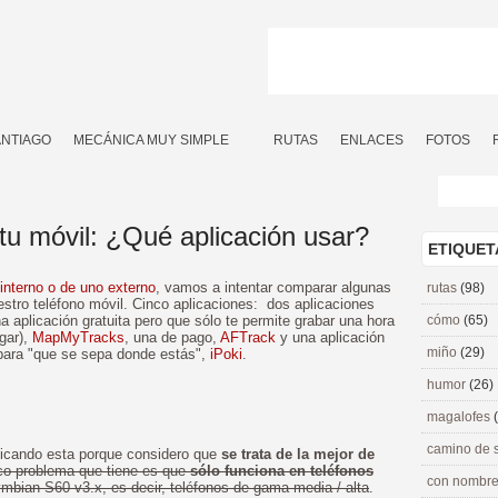
ANTIAGO
MECÁNICA MUY SIMPLE
RUTAS
ENLACES
FOTOS
tu móvil: ¿Qué aplicación usar?
ETIQUET
interno o de uno externo
, vamos a intentar comparar algunas
rutas
(98)
estro teléfono móvil. Cinco aplicaciones: dos aplicaciones
na aplicación gratuita pero que sólo te permite grabar una hora
cómo
(65)
gar),
MapMyTracks
, una de pago,
AFTrack
y una aplicación
miño
(29)
 para "que se sepa donde estás",
iPoki
.
humor
(26)
magalofes
camino de 
icando esta porque considero que
se trata de la mejor de
co problema que tiene es que
sólo funciona en teléfonos
con nombre
mbian S60 v3.x, es decir, teléfonos de gama media / alta
.