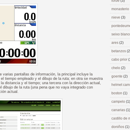
lorbé
(3)
monasterio
nieve
(3)
pontedeu
seixo blan
ares
(2)
betanzos
(2
cabo prior
(
chelo
(2)
 varias pantallas de información, la principal incluye la
goente
(2)
, el tiempo empleado y el dibujo de la ruta; en otra se muestra
, la distancia y el tiempo; una tercera con la dirección actual,
helmet ca
el dibujo de la ruta (una pena que no vaya integrado con
ción actual.
boston
(1)
campelo
(1
canarias
(1
castillo de
doniños
(1)