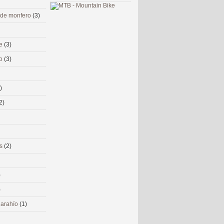
 de monfero
(3)
me
(3)
co
(3)
)
2)
ms
(2)
)
)
 narahío
(1)