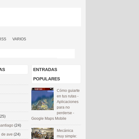
RSS
VARIOS
AS
ENTRADAS
POPULARES
Cómo guiarte
en tus rutas -
Aplicaciones
para no
perderse -
(25)
Google Maps Mobile
santiago
(24)
Mecánica
 de ave
(24)
muy simple: