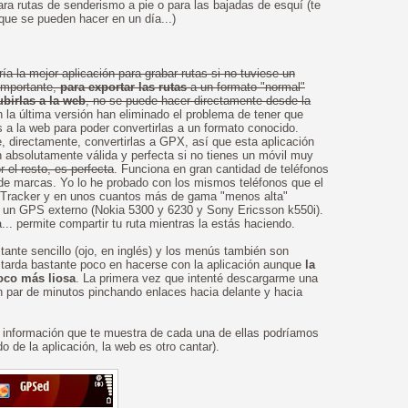
ara rutas de senderismo a pie o para las bajadas de esquí (te
que se pueden hacer en un día...)
ía la mejor aplicación para grabar rutas si no tuviese un
importante,
para exportar las rutas
a un formato "normal"
ubirlas a la web
, no se puede hacer directamente desde la
n la última versión han eliminado el problema de tener que
as a la web para poder convertirlas a un formato conocido.
, directamente, convertirlas a GPX, así que esta aplicación
 absolutamente válida y perfecta si no tienes un móvil muy
r el resto, es perfecta
. Funciona en gran cantidad de teléfonos
de marcas. Yo lo he probado con los mismos teléfonos que el
 Tracker y en unos cuantos más de gama "menos alta"
 un GPS externo (Nokia 5300 y 6230 y Sony Ericsson k550i).
a... permite compartir tu ruta mientras la estás haciendo.
tante sencillo (ojo, en inglés) y los menús también son
e tarda bastante poco en hacerse con la aplicación aunque
la
oco más liosa
. La primera vez que intenté descargarme una
n par de minutos pinchando enlaces hacia delante y hacia
la información que te muestra de cada una de ellas podríamos
 de la aplicación, la web es otro cantar).