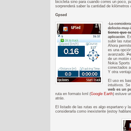
bicicleta sino para cuando corres un poco, p
sorprenderá saber la cantidad de kilómetros 
Gpsed
La considerar
defecto muy 
tienes que s
aplicación
. E
subir las rut
Ahora permite
es una opción
avanzado.
Po
de un motón 
Nokia Sports
conectados a
Y otra ventaj
El uso es bas
intuitivos. S
web es un p
ruta en formato kml (
Google Earth
) estuve u
atrás.
El listado de las rutas es algo espartano y 
considerarla como inexistente (estoy hablando