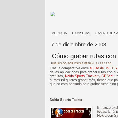
PORTADA
CAMISETAS
CAMINO DE S
7 de diciembre de 2008
Cómo grabar rutas con 
PUBLICADO POR
OSCAR FAFIAN
A LAS 22:30
Tras la comparativa entre
el uso de un GPS 
de las aplicaciones para grabar rutas con nu
gratuitas,
Nokia Sports Tracker
y
GPSed
, u
al mes (si quieres grabar más, tienes que pa
que no está pensada para grabar rutas sino
Nokia
Sports Tacker
Empiezo expl
todas
.
El úni
Nokia
con Sy