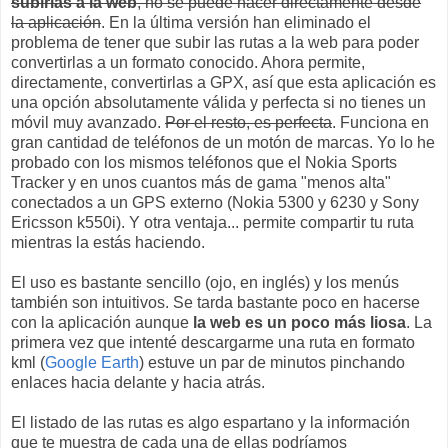
subirlas a la web
, no se puede hacer directamente desde
la aplicación
. En la última versión han eliminado el
problema de tener que subir las rutas a la web para poder
convertirlas a un formato conocido. Ahora permite,
directamente, convertirlas a GPX, así que esta aplicación es
una opción absolutamente válida y perfecta si no tienes un
móvil muy avanzado.
Por el resto, es perfecta
. Funciona en
gran cantidad de teléfonos de un motón de marcas. Yo lo he
probado con los mismos teléfonos que el Nokia Sports
Tracker y en unos cuantos más de gama "menos alta"
conectados a un GPS externo (Nokia 5300 y 6230 y Sony
Ericsson k550i). Y otra ventaja... permite compartir tu ruta
mientras la estás haciendo.
El uso es bastante sencillo (ojo, en inglés) y los menús
también son intuitivos. Se tarda bastante poco en hacerse
con la aplicación aunque
la web es un poco más liosa
. La
primera vez que intenté descargarme una ruta en formato
kml (
Google Earth
) estuve un par de minutos pinchando
enlaces hacia delante y hacia atrás.
El listado de las rutas es algo espartano y la información
que te muestra de cada una de ellas podríamos