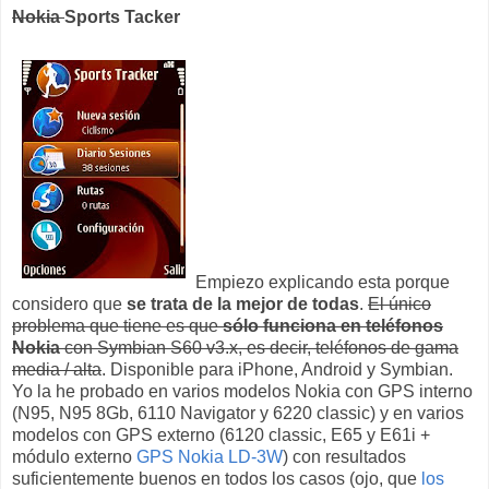
Nokia
Sports Tacker
Empiezo explicando esta porque
considero que
se trata de la mejor de todas
.
El único
problema que tiene es que
sólo funciona en teléfonos
Nokia
con Symbian S60 v3.x, es decir, teléfonos de gama
media / alta
. Disponible para iPhone, Android y Symbian.
Yo la he probado en varios modelos Nokia con GPS interno
(N95, N95 8Gb, 6110 Navigator y 6220 classic) y en varios
modelos con GPS externo (6120 classic, E65 y E61i +
módulo externo
GPS Nokia LD-3W
) con resultados
suficientemente buenos en todos los casos (ojo, que
los