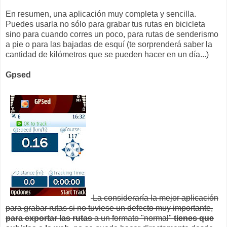
En resumen, una aplicación muy completa y sencilla.
Puedes usarla no sólo para grabar tus rutas en bicicleta
sino para cuando corres un poco, para rutas de senderismo
a pie o para las bajadas de esquí (te sorprenderá saber la
cantidad de kilómetros que se pueden hacer en un día...)
Gpsed
La consideraría la mejor aplicación
para grabar rutas si no tuviese un defecto muy importante,
para exportar las rutas
a un formato "normal"
tienes que