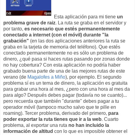
Esta aplicación para mi tiene
un
problema grave de raiz
. La ruta se graba en el servidor y
por tanto,
es necesario que estés permanentemente
conectado a internet (con el móvil) durante "la
grabación"
(en las dos aplicaciones anteriores la ruta se
graba en la tarjeta de memoria del teléfono). Que estés
conectado permanentemente no es sólo un problema de
dinero, ¿qué pasa si haces rutas pasando por zonas donde
no hay cobertura? Con esta aplicación no podría haber
grabado buena parte de una de las mejores rutas de este
verano (de
Magalofes a Miño
), por ejemplo. El segundo
problema sí es un tema de dinero, la aplicación es gratuita
para grabar una hora al mes, ¿pero con una hora al mes da
para algo? Después debes pagar (todavía no se cuanto)...
pero recuerda que también "durante" debes pagar a tu
operador móvil (tampoco mucho salvo que te pille en
roaming). Tercer problema, derivado del primero,
para
poder exportar la ruta tienes que ir a la web
. Cuarto
problema, al exportar una ruta
no han incluido la
información de altitud
con lo que es imposible obtener el