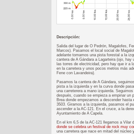
Descripción:
Salida del lugar de O Pedrón, Magalofes, F
Marcos). Pasamos el local social de Magalo
adelante tomamos una pista forestal a la izq
cantera de A Gándara a Lagarteira (ojo, hay 
las torres de electricidad, pero hay que ir a
en la carretera y unos pocos metros más ade
Fene con Lavandeira).
Pasamos la cantera de A Gándara, seguimos 
pista a la izquierda y en la curva donde p
una carreterera a mano izquierda. Seguimos
después, cuando se empieza a empinar un po
Brea donde empezamos a descender hasta el 
3503. Giramos a la izquierda, pasamos el pu
ascender a la AC-121. En el cruce, a la der
Ayuntamiento de A Capela.
En el km 6,5 de la AC-121 llegamos a Vilar 
donde se celebra un festival de rock muy co
una carretera que nace en mitad del núcleo 