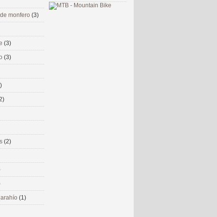
 de monfero
(3)
me
(3)
co
(3)
)
2)
ms
(2)
)
)
 narahío
(1)