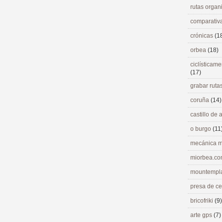
rutas orga
comparativ
crónicas
(1
orbea
(18)
ciclísticame
(17)
grabar ruta
coruña
(14)
castillo de
o burgo
(11
mecánica m
miorbea.c
mountempl
presa de c
bricofriki
(9)
arte gps
(7)