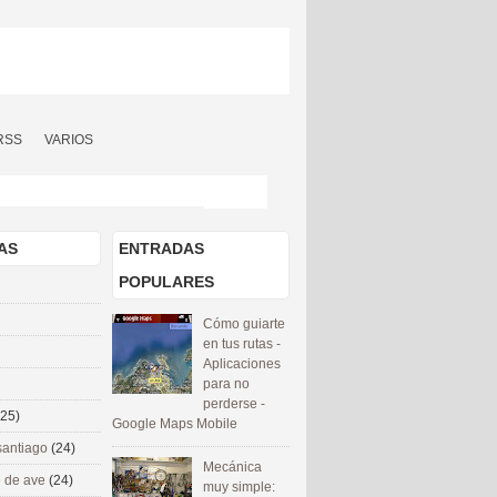
RSS
VARIOS
AS
ENTRADAS
POPULARES
Cómo guiarte
en tus rutas -
Aplicaciones
para no
perderse -
(25)
Google Maps Mobile
santiago
(24)
Mecánica
 de ave
(24)
muy simple: