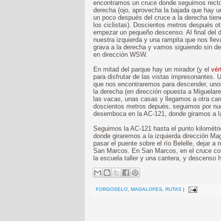
encontramos un cruce donde seguimos recto
derecha (ojo, aprovecha la bajada que hay u
un poco después del cruce a la derecha tiene
los ciclistas). Doscientos metros después ot
empezar un pequeño descenso. Al final del d
nuestra izquierda y una rampita que nos lle
grava a la derecha y vamos siguiendo sin de
en dirección WSW.
En mitad del parque hay un mirador (y el
vér
para disfrutar de las vistas impresonantes.
que nos encontraremos para descender, unos
la derecha (en dirección opuesta a Miguela
las vacas, unas casas y llegamos a otra car
doscientos metros depués, seguimos por nue
desemboca en la AC-121, donde giramos a la
Seguimos la AC-121 hasta el punto kilométr
donde giraremos a la izquierda dirección Ma
pasar el puente sobre el río Belelle, dejar a
San Marcos. En San Marcos, en el cruce c
la escuela taller y una cantera, y descenso h
FORGOSELO
,
MAGALOFES
,
RUTAS
|