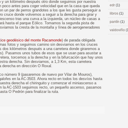
 y un kilómetro después otro donde seguimos por nuestra
edr
(1)
n poco antes para coger velocidad que en la casa que queda
n un par de perros grandotes a los que les gusta perseguir a
libros
(1)
ro cruce donde volvemos a seguir a la derecha para girar y
escenso tras una curva a la izquierda, un núcleo de casas a
pantín
(1)
vará hasta el parque Eólico. Tomamos la segunda pista de
sviarnos la cresta de la montaña y línea de aerogeneradores
valdoviño
(
tice geodésico del monte Racamonde
) de parada obligada
 Unas fotos y seguimos camino sin desviarnos en los cruces
 dos kilómetros después a una carretera donde giraremos a
res). Pasamos unos tubos de esos que se usan para asustar a
retera, torcemos a la derecha y en la bifurcación que hay unos
stra derecha. Sin desviarnos, a 1,3 Km, esta carretera
 derecha en dirección O Roxal.
ico número 9 (pasaremos de nuevo por Vilar de Mouros),
galofes en la AC-3503. Ahora recto en todos los desvíos hasta
 nuestra derecha el chiringuito y comenzar el miniascenso a
on la AC-1503 seguimos recto, un pequeño ascenso, pasamos
asta O Pedrón para finalizar la ruta.