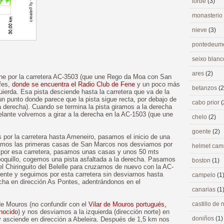
lorbé
(3)
monasterio
nieve
(3)
pontedeu
seixo blan
ares
(2)
ene por la carretera AC-3503 (que une Rego da Moa con San
fes,
donde se encuentra el Radio Club de Fene
y un poco más
betanzos
(2
uierda. Esa pista desciende hasta la carretera que va de la
un punto donde parece que la pista sigue recta, por debajo de
cabo prior
(
 la derecha). Cuando se termina la pista giramos a la derecha
lante volvemos a girar a la derecha en la AC-1503 (que une
chelo
(2)
goente
(2)
por la carretera hasta Ameneiro, pasamos el inicio de una
asamos las primeras casas de San Marcos nos desviamos por
helmet ca
 por esa carretera, pasamos unas casas y unos 50 mts
quillo, cogemos una pista asfaltada a la derecha. Pasamos
boston
(1)
Chiringuito del Belelle para cruzarnos de nuevo con la AC-
ente y seguimos por esta carretera sin desviarnos hasta
campelo
(1
echa en dirección As Pontes, adentrándonos en el
canarias
(1
de Mouros (no confundir con el
Vilar de Mouros portugués,
castillo de
nocido
) y nos desviamos a la izquierda (dirección norte) en
doniños
(1)
y asciende en dirección a Abeleira. Después de 1,5 km nos