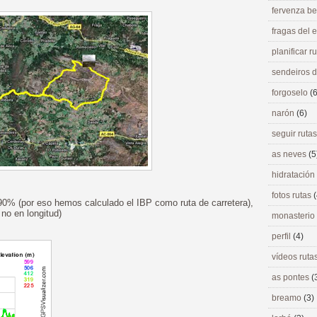
fervenza be
fragas del
planificar r
sendeiros 
forgoselo
(6
narón
(6)
seguir ruta
as neves
(5
hidratación
fotos rutas
(
90% (por eso hemos calculado el IBP como ruta de carretera),
 no en longitud)
monasterio
perfil
(4)
vídeos ruta
as pontes
(
breamo
(3)