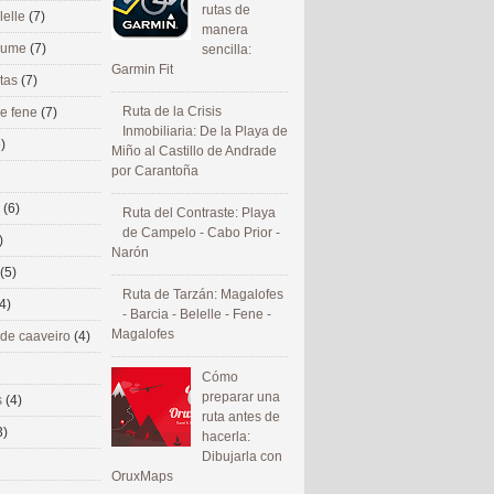
rutas de
lelle
(7)
manera
 eume
(7)
sencilla:
Garmin Fit
utas
(7)
Ruta de la Crisis
de fene
(7)
Inmobiliaria: De la Playa de
)
Miño al Castillo de Andrade
por Carantoña
s
(6)
Ruta del Contraste: Playa
de Campelo - Cabo Prior -
)
Narón
(5)
Ruta de Tarzán: Magalofes
4)
- Barcia - Belelle - Fene -
Magalofes
 de caaveiro
(4)
Cómo
preparar una
s
(4)
ruta antes de
3)
hacerla:
Dibujarla con
OruxMaps