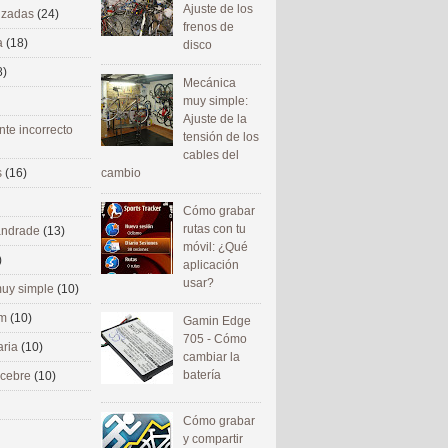
Ajuste de los
nizadas
(24)
frenos de
a
(18)
disco
8)
Mecánica
muy simple:
Ajuste de la
nte incorrecto
tensión de los
cables del
cambio
s
(16)
Cómo grabar
rutas con tu
 andrade
(13)
móvil: ¿Qué
)
aplicación
usar?
uy simple
(10)
om
(10)
Gamin Edge
705 - Cómo
aria
(10)
cambiar la
batería
ecebre
(10)
Cómo grabar
y compartir