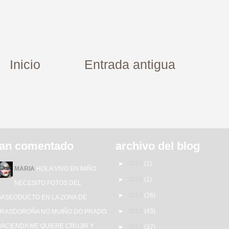
Inicio
Entrada antigua
an comentado
archivo del blog
►
2016
(1)
MARIA
HOLA VIVO EN MIÑO
►
2015
(1)
NECESITO FOTOS DEL
►
2014
(26)
GASEODUCTO EN LA ZONA DE
►
2013
(43)
TRASDOROÑA NO MUIÑO DO PRADO.
HACIENDA ME QUIERE CRUJIR Y
►
2012
(37)