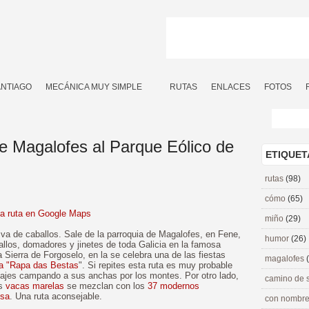
ANTIAGO
MECÁNICA MUY SIMPLE
RUTAS
ENLACES
FOTOS
De Magalofes al Parque Eólico de
ETIQUET
rutas
(98)
cómo
(65)
la ruta en Google Maps
miño
(29)
a de caballos. Sale de la parroquia de Magalofes, en Fene,
humor
(26)
allos, domadores y jinetes de toda Galicia en la famosa
 Sierra de Forgoselo, en la se celebra una de las fiestas
magalofes
la "Rapa das Bestas
". Si repites esta ruta es muy probable
ajes campando a sus anchas por los montes. Por otro lado,
camino de 
as
vacas marelas
se mezclan con los
37 modernos
esa
. Una ruta aconsejable.
con nombre