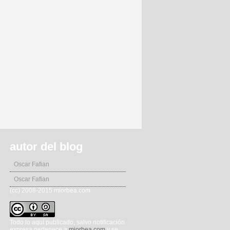
autor del blog
Oscar Fafian
Oscar Fafian
(cc) 2008-2015 miorbea.com
Todo lo aquí publicado, salvo notificación
expresa pertenece a
miorbea.com
y se