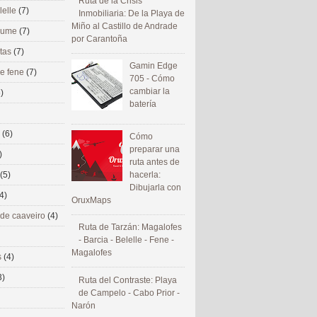
Ruta de la Crisis
lelle
(7)
Inmobiliaria: De la Playa de
Miño al Castillo de Andrade
 eume
(7)
por Carantoña
utas
(7)
Gamin Edge
de fene
(7)
705 - Cómo
cambiar la
)
batería
s
(6)
Cómo
preparar una
)
ruta antes de
(5)
hacerla:
Dibujarla con
4)
OruxMaps
 de caaveiro
(4)
Ruta de Tarzán: Magalofes
- Barcia - Belelle - Fene -
Magalofes
s
(4)
3)
Ruta del Contraste: Playa
de Campelo - Cabo Prior -
Narón