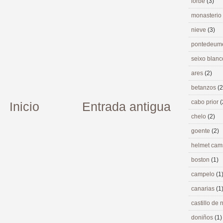
lorbé
(3)
monasterio
nieve
(3)
pontedeu
seixo blan
ares
(2)
betanzos
(2
cabo prior
(
Inicio
Entrada antigua
chelo
(2)
goente
(2)
helmet ca
boston
(1)
campelo
(1
canarias
(1
castillo de
doniños
(1)