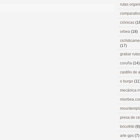
rutas orga
comparativ
crónicas
(1
orbea
(18)
ciclísticame
(17)
grabar ruta
coruña
(14)
castillo de
o burgo
(11
mecánica m
miorbea.c
mountempl
presa de c
bricofriki
(9)
arte gps
(7)