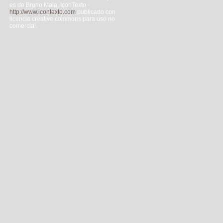
es de Bruno Maia, IconTexto -
http://www.icontexto.com
publicado con
licencia creative commons para uso no
comercial.