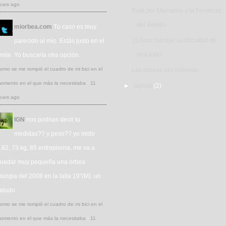
ears ago
Ruta por Marraxón y la Fervenza
del Belelle
miorbea.com
Tu caso es muy
¿Cómo calcular la dificultad de
parecido al mío. Estás justo en el
una ruta?
ímite. Yo buscaría otra opción.
omo se me rompió el cuadro de mi bici en el
Las orbeas oro olímpico
omento en el que más la necesitaba
·
11
►
agosto
(2)
ears ago
IGN
nos podrias decir tu
medidas?? y peso?? yo mido
.82, 73 kg, 85 entrepierna, me va a
uedar muy pequeña una orbea
ungia del 2008 en la talla 19"(M). un
aludo
omo se me rompió el cuadro de mi bici en el
omento en el que más la necesitaba
·
11