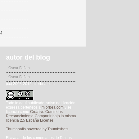
1)
autor del blog
Oscar Fafian
Oscar Fafian
(cc) 2008-2015 miorbea.com
Todo lo aquí publicado, salvo notificación
expresa pertenece a
miorbea.com
y se
licencia como
Creative Commons
Reconocimiento-Compartir bajo la misma
licencia 2.5 España License
.
Thumbnails powered by Thumbshots
El avatar de los comentarios de Disqus