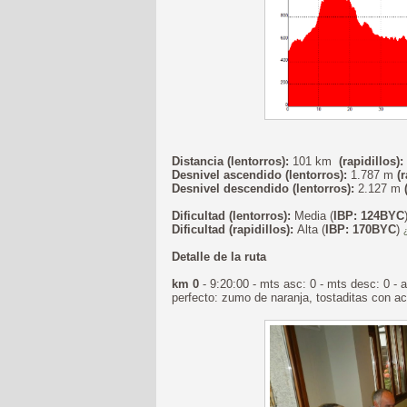
Distancia (lentorros):
101 km
(rapidillos):
Desnivel ascendido (lentorros):
1.787 m
(r
Desnivel descendido (lentorros):
2.127 m
Dificultad (lentorros):
Media (
IBP: 124BYC
Dificultad (rapidillos):
Alta (
IBP: 170BYC
)
Detalle de la ruta
km 0
- 9:20:00 - mts asc: 0 - mts desc: 0 -
perfecto: zumo de naranja, tostaditas con ac