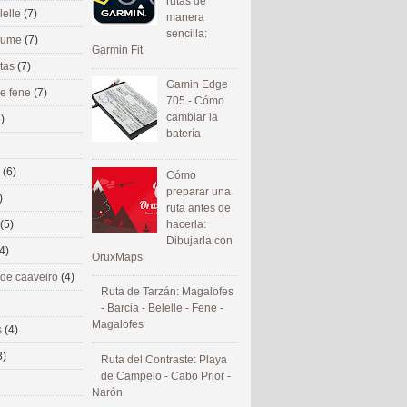
rutas de
lelle
(7)
manera
sencilla:
 eume
(7)
Garmin Fit
utas
(7)
Gamin Edge
de fene
(7)
705 - Cómo
cambiar la
)
batería
s
(6)
Cómo
preparar una
)
ruta antes de
(5)
hacerla:
Dibujarla con
4)
OruxMaps
 de caaveiro
(4)
Ruta de Tarzán: Magalofes
- Barcia - Belelle - Fene -
Magalofes
s
(4)
3)
Ruta del Contraste: Playa
de Campelo - Cabo Prior -
Narón