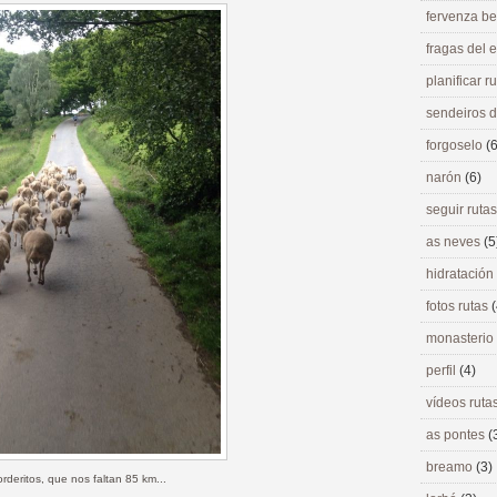
fervenza be
fragas del
planificar r
sendeiros 
forgoselo
(6
narón
(6)
seguir ruta
as neves
(5
hidratación
fotos rutas
(
monasterio
perfil
(4)
vídeos ruta
as pontes
(
breamo
(3)
corderitos, que nos faltan 85 km...