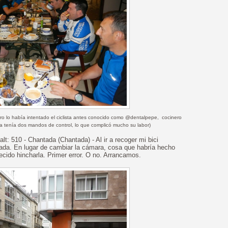
mero lo había intentado el ciclista antes conocido como @dentalpepe,
cocinero
ra tenía dos mandos de control, lo que complicó mucho su labor)
alt: 510 - Chantada (Chantada) - Al ir a recoger mi bici
hada. En lugar de cambiar la cámara, cosa que habría hecho
ecido hincharla. Primer error. O no. Arrancamos.