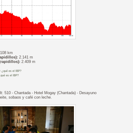
108 km
apidillos):
2.141 m
(rapidillos):
2.409 m
)
¿qué es el IBP?
¿qué es el IBP?
 alt: 510 - Chantada - Hotel Mogay (Chantada) - Desayuno
eite, sobaos y café con leche.