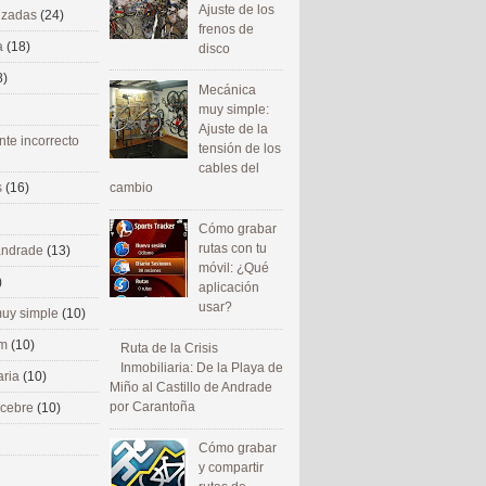
Ajuste de los
nizadas
(24)
frenos de
a
(18)
disco
8)
Mecánica
muy simple:
Ajuste de la
nte incorrecto
tensión de los
cables del
cambio
s
(16)
Cómo grabar
rutas con tu
 andrade
(13)
móvil: ¿Qué
)
aplicación
usar?
uy simple
(10)
om
(10)
Ruta de la Crisis
Inmobiliaria: De la Playa de
aria
(10)
Miño al Castillo de Andrade
por Carantoña
ecebre
(10)
Cómo grabar
y compartir