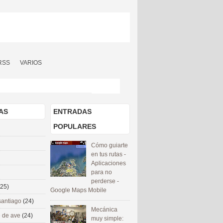
RSS
VARIOS
AS
ENTRADAS
POPULARES
Cómo guiarte
en tus rutas -
Aplicaciones
para no
perderse -
(25)
Google Maps Mobile
santiago
(24)
Mecánica
 de ave
(24)
muy simple: