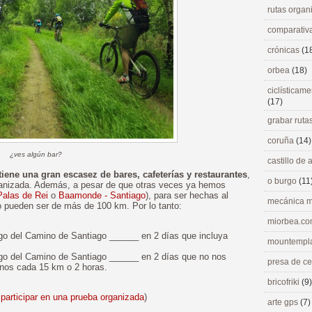
rutas orga
comparativ
crónicas
(1
orbea
(18)
ciclísticame
(17)
grabar ruta
coruña
(14)
¿ves algún bar?
castillo de
tiene una gran escasez de bares, cafeterías y restaurantes
,
o burgo
(11
rganizada. Además, a pesar de que otras veces ya hemos
Palas de Rei
o
Baamonde - Santiago
), para ser hechas al
mecánica m
no pueden ser de más de 100 km. Por lo tanto:
miorbea.c
ego del Camino de Santiago ______ en 2 días que incluya
mountempl
ego del Camino de Santiago ______ en 2 días que no nos
presa de c
enos cada 15 km o 2 horas.
bricofriki
(9)
a participar en una prueba organizada
)
arte gps
(7)