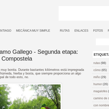
ANTIAGO
MECÁNICA MUY SIMPLE
RUTAS
ENLACES
FOTOS
ramo Gallego - Segunda etapa:
ETIQUET
e Compostela
rutas
(98)
 muy bonita. Durante bastantes kilómetros está impregnada
cómo
(65)
a húmeda, hierba y bosta, que siempre proporciona un algo
pal de todo esto, no.
miño
(29)
humor
(26)
magalofes
camino de 
con nombre