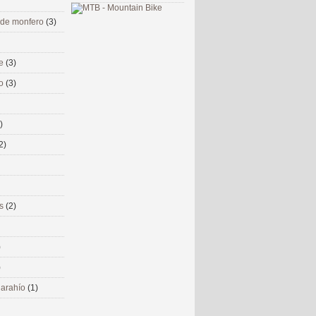
 de monfero
(3)
me
(3)
co
(3)
)
2)
ms
(2)
)
)
 narahío
(1)