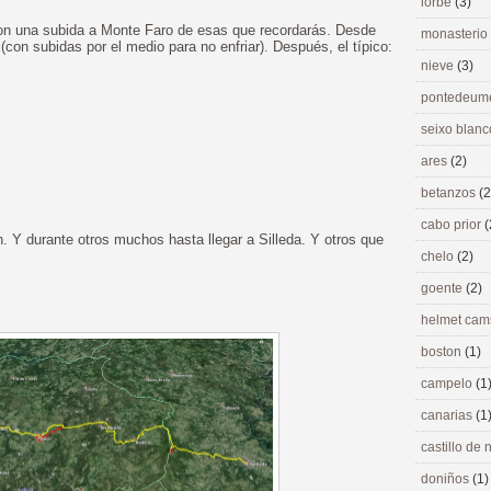
lorbé
(3)
on una subida a Monte Faro de esas que recordarás. Desde
monasterio
(con subidas por el medio para no enfriar). Después, el típico:
nieve
(3)
pontedeu
seixo blan
ares
(2)
betanzos
(2
cabo prior
(
n. Y durante otros muchos hasta llegar a Silleda. Y otros que
chelo
(2)
goente
(2)
helmet ca
boston
(1)
campelo
(1
canarias
(1
castillo de
doniños
(1)