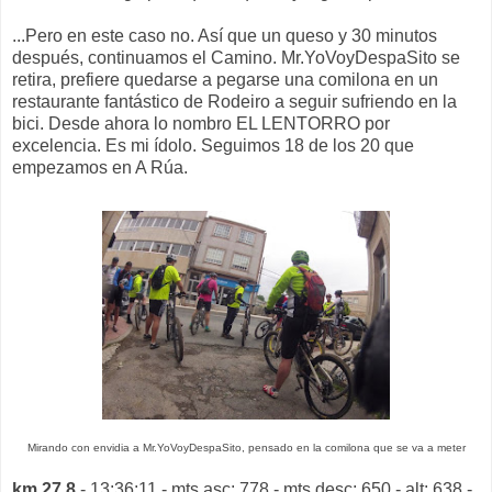
...Pero en este caso no. Así que un queso y 30 minutos
después, continuamos el Camino. Mr.YoVoyDespaSito se
retira, prefiere quedarse a pegarse una comilona en un
restaurante fantástico de Rodeiro a seguir sufriendo en la
bici. Desde ahora lo nombro EL LENTORRO por
excelencia. Es mi ídolo. Seguimos 18 de los 20 que
empezamos en A Rúa.
Mirando con envidia a Mr.YoVoyDespaSito, pensado en la comilona que se va a meter
km 27,8
- 13:36:11 - mts asc: 778 - mts desc: 650 - alt: 638 -