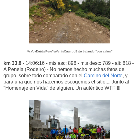
Mr.VoyDetrásPeroYaVerásCuandoBaje bajando "con calma"
km 33,8
- 14:06:16 - mts asc: 896 - mts desc: 789 - alt: 618 -
A Penela (Rodeiro) - No hemos hecho muchas fotos de
grupo, sobre todo comparado con el
Camino del Norte
, y
para una que nos hacemos escogemos el sitio.... Junto al
"Homenaje en Vida" de alguien. Un auténtico WTF!!!!