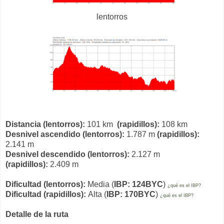
lentorros
Distancia (lentorros):
101 km
(rapidillos):
108 km
Desnivel ascendido (lentorros):
1.787 m
(rapidillos):
2.141 m
Desnivel descendido (lentorros):
2.127 m
(rapidillos):
2.409 m
Dificultad (lentorros):
Media (
IBP: 124BYC
)
¿qué es el IBP?
Dificultad (rapidillos):
Alta (
IBP: 170BYC
)
¿qué es el IBP?
Detalle de la ruta