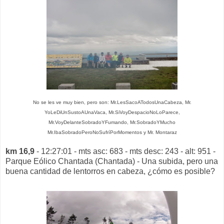
No se les ve muy bien, pero son: Mr.LesSacoATodosUnaCabeza, Mr.
YoLeDiUnSustoAUnaVaca, Mr.SiVoyDespacioNoLoParece,
Mr.VoyDelanteSobradoYFumando, Mr.SobradoYMucho
Mr.IbaSobradoPeroNoSufríPorMomentos y Mr. Montaraz
km 16,9
- 12:27:01 - mts asc: 683 - mts desc: 243 - alt: 951 -
Parque Eólico Chantada (Chantada) - Una subida, pero una
buena cantidad de lentorros en cabeza, ¿cómo es posible?