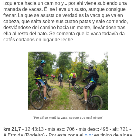
izquierda hacia un camino y... por ahí viene subiendo una
manada de vacas. Él se lleva un susto, aunque consigue
frenar. La que se asusta de verdad es la vaca que va en
cabeza, que salta sobre sus cuatro patas y sale corriendo,
desviándose del camino hacia un monte, llevándose tras
ella al resto del hato. Se comenta que la vaca todavía da
cafés cortados en lugar de leche.
"Por allí se metió la vaca, seguro que está el toro"
km 21,7
- 12:43:13 - mts asc: 706 - mts desc: 495 - alt: 721 -
A Ermida (Rodeiro) - Por esta zona el
olor
es típico de aldea