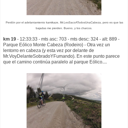
Perdón por el adelantamiento kamikaze, Mr.LesSacoATodosUnaCabeza, pero es que las
bajadas me pierden. Bueno, y los charcos.
km 19
- 12:33:33 - mts asc: 703 - mts desc: 324 - alt: 889 -
Parque Eólico Monte Cabeza (Rodeiro) - Otra vez un
lentorro en cabeza (y esta vez por delante de
Mr.VoyDelanteSobradoYFumando). En este punto parece
que el camino continúa paralelo al parque Eólico....