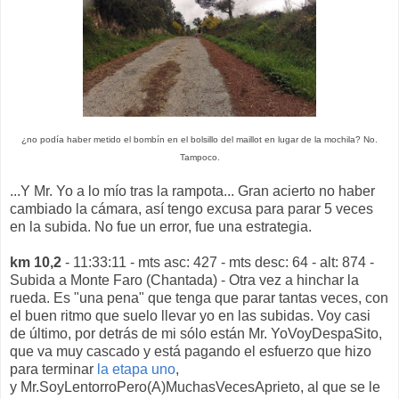
¿no podía haber metido el bombín en el bolsillo del maillot en lugar de la mochila? No.
Tampoco.
...Y Mr. Yo a lo mío tras la rampota... Gran acierto no haber
cambiado la cámara, así tengo excusa para parar 5 veces
en la subida. No fue un error, fue una estrategia.
km 10,2
- 11:33:11 - mts asc: 427 - mts desc: 64 - alt: 874 -
Subida a Monte Faro (Chantada) - Otra vez a hinchar la
rueda. Es "una pena" que tenga que parar tantas veces, con
el buen ritmo que suelo llevar yo en las subidas. Voy casi
de último, por detrás de mi sólo están Mr. YoVoyDespaSito,
que va muy cascado y está pagando el esfuerzo que hizo
para terminar
la etapa uno
,
y
Mr.SoyLentorroPero(A)MuchasVecesAprieto, al que se le