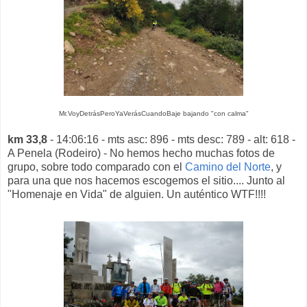
Mr.VoyDetrásPeroYaVerásCuandoBaje bajando "con calma"
km 33,8
- 14:06:16 - mts asc: 896 - mts desc: 789 - alt: 618 -
A Penela (Rodeiro) - No hemos hecho muchas fotos de
grupo, sobre todo comparado con el
Camino del Norte
, y
para una que nos hacemos escogemos el sitio.... Junto al
"Homenaje en Vida" de alguien. Un auténtico WTF!!!!