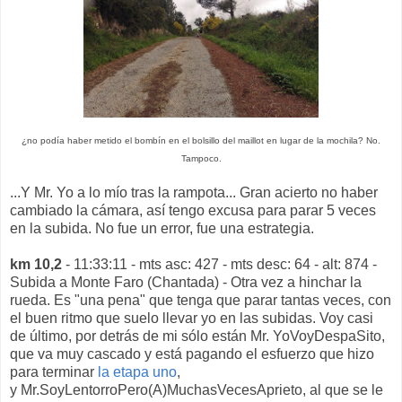
¿no podía haber metido el bombín en el bolsillo del maillot en lugar de la mochila? No.
Tampoco.
...Y Mr. Yo a lo mío tras la rampota... Gran acierto no haber
cambiado la cámara, así tengo excusa para parar 5 veces
en la subida. No fue un error, fue una estrategia.
km 10,2
- 11:33:11 - mts asc: 427 - mts desc: 64 - alt: 874 -
Subida a Monte Faro (Chantada) - Otra vez a hinchar la
rueda. Es "una pena" que tenga que parar tantas veces, con
el buen ritmo que suelo llevar yo en las subidas. Voy casi
de último, por detrás de mi sólo están Mr. YoVoyDespaSito,
que va muy cascado y está pagando el esfuerzo que hizo
para terminar
la etapa uno
,
y
Mr.SoyLentorroPero(A)MuchasVecesAprieto, al que se le