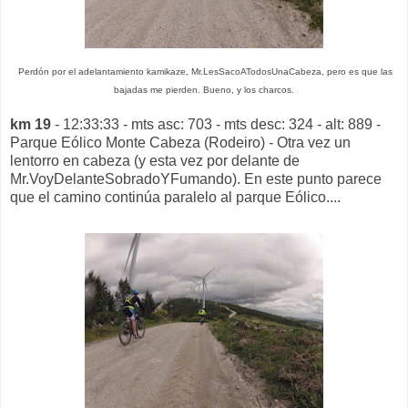
Perdón por el adelantamiento kamikaze, Mr.LesSacoATodosUnaCabeza, pero es que las
bajadas me pierden. Bueno, y los charcos.
km 19
- 12:33:33 - mts asc: 703 - mts desc: 324 - alt: 889 -
Parque Eólico Monte Cabeza (Rodeiro) - Otra vez un
lentorro en cabeza (y esta vez por delante de
Mr.VoyDelanteSobradoYFumando). En este punto parece
que el camino continúa paralelo al parque Eólico....