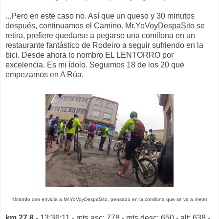
...Pero en este caso no. Así que un queso y 30 minutos
después, continuamos el Camino. Mr.YoVoyDespaSito se
retira, prefiere quedarse a pegarse una comilona en un
restaurante fantástico de Rodeiro a seguir sufriendo en la
bici. Desde ahora lo nombro EL LENTORRO por
excelencia. Es mi ídolo. Seguimos 18 de los 20 que
empezamos en A Rúa.
Mirando con envidia a Mr.YoVoyDespaSito, pensado en la comilona que se va a meter
km 27,8
- 13:36:11 - mts asc: 778 - mts desc: 650 - alt: 638 -