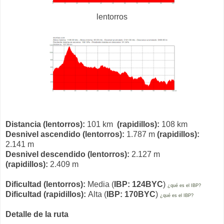
lentorros
Distancia (lentorros):
101 km
(rapidillos):
108 km
Desnivel ascendido (lentorros):
1.787 m
(rapidillos):
2.141 m
Desnivel descendido (lentorros):
2.127 m
(rapidillos):
2.409 m
Dificultad (lentorros):
Media (
IBP: 124BYC
)
¿qué es el IBP?
Dificultad (rapidillos):
Alta (
IBP: 170BYC
)
¿qué es el IBP?
Detalle de la ruta