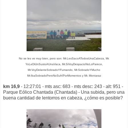
No se les ve muy bien, pero son: Mr.LesSacoATodosUnaCabeza, Mr.
YoLeDiUnSustoAUnaVaca, Mr.SiVoyDespacioNoLoParece,
Mr.VoyDelanteSobradoYFumando, Mr.SobradoYMucho
Mr.IbaSobradoPeroNoSufríPorMomentos y Mr. Montaraz
km 16,9
- 12:27:01 - mts asc: 683 - mts desc: 243 - alt: 951 -
Parque Eólico Chantada (Chantada) - Una subida, pero una
buena cantidad de lentorros en cabeza, ¿cómo es posible?