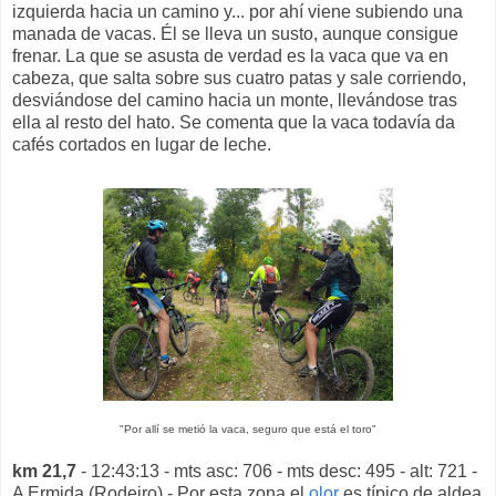
izquierda hacia un camino y... por ahí viene subiendo una
manada de vacas. Él se lleva un susto, aunque consigue
frenar. La que se asusta de verdad es la vaca que va en
cabeza, que salta sobre sus cuatro patas y sale corriendo,
desviándose del camino hacia un monte, llevándose tras
ella al resto del hato. Se comenta que la vaca todavía da
cafés cortados en lugar de leche.
"Por allí se metió la vaca, seguro que está el toro"
km 21,7
- 12:43:13 - mts asc: 706 - mts desc: 495 - alt: 721 -
A Ermida (Rodeiro) - Por esta zona el
olor
es típico de aldea