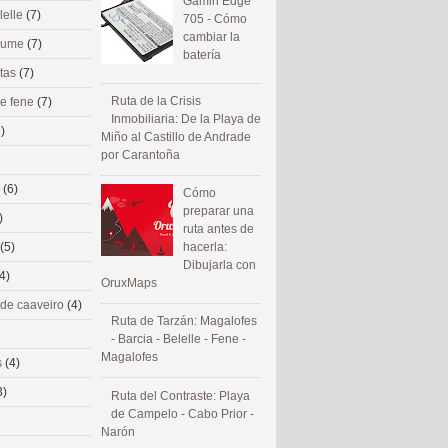
Gamin Edge
lelle
(7)
705 - Cómo
cambiar la
 eume
(7)
batería
utas
(7)
Ruta de la Crisis
de fene
(7)
Inmobiliaria: De la Playa de
)
Miño al Castillo de Andrade
por Carantoña
s
(6)
Cómo
preparar una
)
ruta antes de
(5)
hacerla:
Dibujarla con
4)
OruxMaps
 de caaveiro
(4)
Ruta de Tarzán: Magalofes
- Barcia - Belelle - Fene -
Magalofes
s
(4)
3)
Ruta del Contraste: Playa
de Campelo - Cabo Prior -
Narón