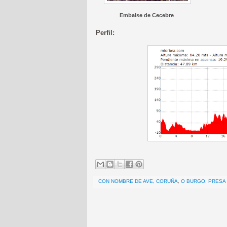
Embalse de Cecebre
Perfil:
CON NOMBRE DE AVE
,
CORUÑA
,
O BURGO
,
PRESA