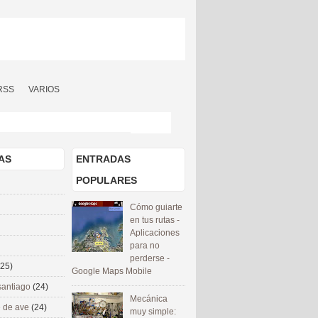
RSS
VARIOS
AS
ENTRADAS
POPULARES
Cómo guiarte
en tus rutas -
Aplicaciones
para no
perderse -
(25)
Google Maps Mobile
santiago
(24)
Mecánica
 de ave
(24)
muy simple: