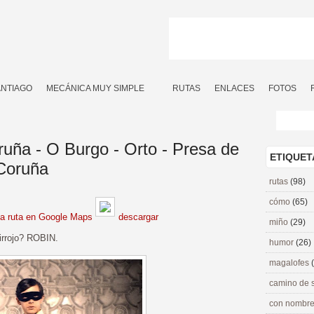
ANTIAGO
MECÁNICA MUY SIMPLE
RUTAS
ENLACES
FOTOS
oruña - O Burgo - Orto - Presa de
ETIQUET
 Coruña
rutas
(98)
cómo
(65)
la ruta en Google Maps
descargar
miño
(29)
irrojo? ROBIN.
humor
(26)
magalofes
camino de 
con nombre