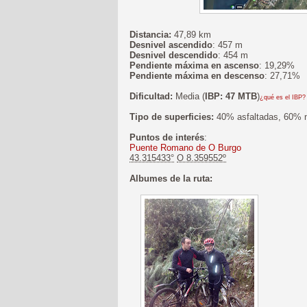
Distancia:
47,89 km
Desnivel ascendido
: 457 m
Desnivel descendido
: 454 m
Pendiente máxima en ascenso
: 19,29%
Pendiente máxima en descenso
: 27,71%
Dificultad:
Media (
IBP: 47 MTB
)
¿qué es el IBP?
Tipo de superficies:
40% asfaltadas, 60% no
Puntos de interés
:
Puente Romano de O Burgo
43.315433°
O 8.359552º
Albumes de la ruta: