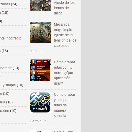
Ajuste de los
nizadas
(24)
frenos de
a
(18)
disco
8)
Mecánica
muy simple:
Ajuste de la
nte incorrecto
tensión de los
cables del
cambio
s
(16)
Cómo grabar
rutas con tu
 andrade
(13)
móvil: ¿Qué
)
aplicación
usar?
uy simple
(10)
om
(10)
Cómo grabar
y compartir
aria
(10)
rutas de
manera
ecebre
(10)
sencilla:
Garmin Fit