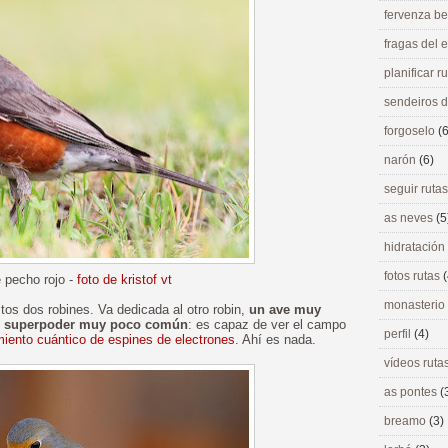
fervenza be
fragas del
planificar r
sendeiros 
forgoselo
(6
narón
(6)
seguir ruta
as neves
(5
hidratación
fotos rutas
(
e pecho rojo -
foto de kristof vt
monasterio
tos dos robines. Va dedicada al otro robin,
un ave muy
n superpoder muy poco común
: es capaz de ver el campo
perfil
(4)
miento cuántico de espines de electrones
. Ahí es nada.
vídeos ruta
as pontes
(
breamo
(3)