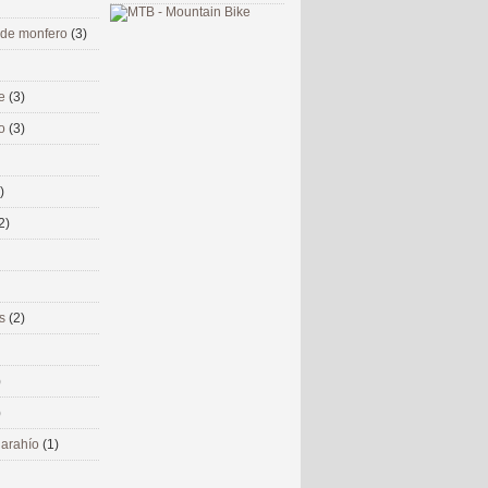
 de monfero
(3)
me
(3)
co
(3)
)
2)
ms
(2)
)
)
 narahío
(1)