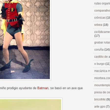
rutas orga
comparativ
crónicas
(1
orbea
(18)
ciclísticame
(17)
grabar ruta
coruña
(14)
castillo de
o burgo
(11
mecánica m
miorbea.c
mountempl
l niño prodigio ayudante de
Batman
, se basó en un ave que
presa de c
bricofriki
(9)
arte gps
(7)