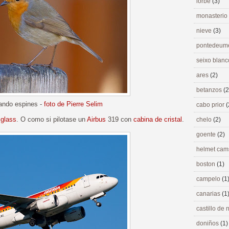
lorbé
(3)
monasterio
nieve
(3)
pontedeu
seixo blan
ares
(2)
betanzos
(2
zando espines -
foto de Pierre Selim
cabo prior
(
 glass
. O como si pilotase un
Airbus
319 con
cabina de cristal
.
chelo
(2)
goente
(2)
helmet ca
boston
(1)
campelo
(1
canarias
(1
castillo de
doniños
(1)