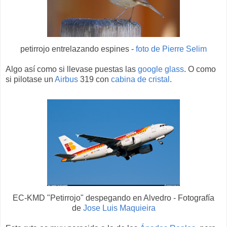
petirrojo entrelazando espines -
foto de Pierre Selim
Algo así como si llevase puestas las
google glass
. O como
si pilotase un
Airbus
319 con
cabina de cristal
.
EC-KMD "Petirrojo" despegando en Alvedro -
Fotografía
de
Jose Luis Maquieira