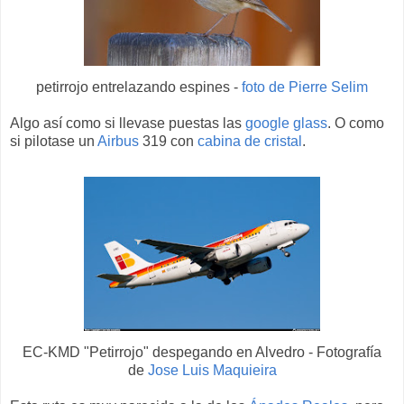
petirrojo entrelazando espines -
foto de Pierre Selim
Algo así como si llevase puestas las
google glass
. O como
si pilotase un
Airbus
319 con
cabina de cristal
.
EC-KMD "Petirrojo" despegando en Alvedro -
Fotografía
de
Jose Luis Maquieira