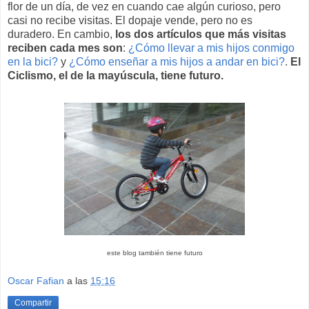
flor de un día, de vez en cuando cae algún curioso, pero
casi no recibe visitas. El dopaje vende, pero no es
duradero. En cambio,
los dos artículos que más visitas
reciben cada mes son
:
¿Cómo llevar a mis hijos conmigo
en la bici?
y
¿Cómo enseñar a mis hijos a andar en bici?
.
El
Ciclismo, el de la mayúscula, tiene futuro.
este blog también tiene futuro
Oscar Fafian
a las
15:16
Compartir